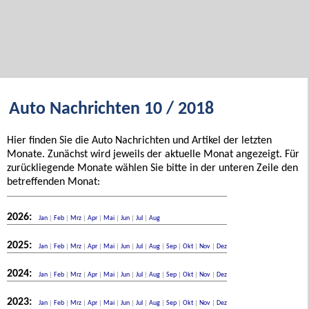
Auto Nachrichten 10 / 2018
Hier finden Sie die Auto Nachrichten und Artikel der letzten
Monate. Zunächst wird jeweils der aktuelle Monat angezeigt. Für
zurückliegende Monate wählen Sie bitte in der unteren Zeile den
betreffenden Monat:
2026:
Jan
|
Feb
|
Mrz
|
Apr
|
Mai
|
Jun
|
Jul
|
Aug
2025:
Jan
|
Feb
|
Mrz
|
Apr
|
Mai
|
Jun
|
Jul
|
Aug
|
Sep
|
Okt
|
Nov
|
Dez
2024:
Jan
|
Feb
|
Mrz
|
Apr
|
Mai
|
Jun
|
Jul
|
Aug
|
Sep
|
Okt
|
Nov
|
Dez
2023:
Jan
|
Feb
|
Mrz
|
Apr
|
Mai
|
Jun
|
Jul
|
Aug
|
Sep
|
Okt
|
Nov
|
Dez