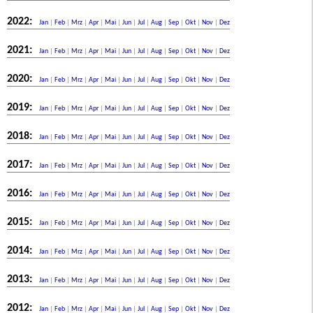
2022:
Jan
|
Feb
|
Mrz
|
Apr
|
Mai
|
Jun
|
Jul
|
Aug
|
Sep
|
Okt
|
Nov
|
Dez
2021:
Jan
|
Feb
|
Mrz
|
Apr
|
Mai
|
Jun
|
Jul
|
Aug
|
Sep
|
Okt
|
Nov
|
Dez
2020:
Jan
|
Feb
|
Mrz
|
Apr
|
Mai
|
Jun
|
Jul
|
Aug
|
Sep
|
Okt
|
Nov
|
Dez
2019:
Jan
|
Feb
|
Mrz
|
Apr
|
Mai
|
Jun
|
Jul
|
Aug
|
Sep
|
Okt
|
Nov
|
Dez
2018:
Jan
|
Feb
|
Mrz
|
Apr
|
Mai
|
Jun
|
Jul
|
Aug
|
Sep
|
Okt
|
Nov
|
Dez
2017:
Jan
|
Feb
|
Mrz
|
Apr
|
Mai
|
Jun
|
Jul
|
Aug
|
Sep
|
Okt
|
Nov
|
Dez
2016:
Jan
|
Feb
|
Mrz
|
Apr
|
Mai
|
Jun
|
Jul
|
Aug
|
Sep
|
Okt
|
Nov
|
Dez
2015:
Jan
|
Feb
|
Mrz
|
Apr
|
Mai
|
Jun
|
Jul
|
Aug
|
Sep
|
Okt
|
Nov
|
Dez
2014:
Jan
|
Feb
|
Mrz
|
Apr
|
Mai
|
Jun
|
Jul
|
Aug
|
Sep
|
Okt
|
Nov
|
Dez
2013:
Jan
|
Feb
|
Mrz
|
Apr
|
Mai
|
Jun
|
Jul
|
Aug
|
Sep
|
Okt
|
Nov
|
Dez
2012:
Jan
|
Feb
|
Mrz
|
Apr
|
Mai
|
Jun
|
Jul
|
Aug
|
Sep
|
Okt
|
Nov
|
Dez