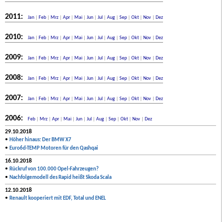
2011:
Jan
|
Feb
|
Mrz
|
Apr
|
Mai
|
Jun
|
Jul
|
Aug
|
Sep
|
Okt
|
Nov
|
Dez
2010:
Jan
|
Feb
|
Mrz
|
Apr
|
Mai
|
Jun
|
Jul
|
Aug
|
Sep
|
Okt
|
Nov
|
Dez
2009:
Jan
|
Feb
|
Mrz
|
Apr
|
Mai
|
Jun
|
Jul
|
Aug
|
Sep
|
Okt
|
Nov
|
Dez
2008:
Jan
|
Feb
|
Mrz
|
Apr
|
Mai
|
Jun
|
Jul
|
Aug
|
Sep
|
Okt
|
Nov
|
Dez
2007:
Jan
|
Feb
|
Mrz
|
Apr
|
Mai
|
Jun
|
Jul
|
Aug
|
Sep
|
Okt
|
Nov
|
Dez
2006:
Feb
|
Mrz
|
Apr
|
Mai
|
Jun
|
Jul
|
Aug
|
Sep
|
Okt
|
Nov
|
Dez
29.10.2018
•
Höher hinaus: Der BMW X7
•
Euro6d-TEMP Motoren für den Qashqai
16.10.2018
•
Rückruf von 100.000 Opel-Fahrzeugen?
•
Nachfolgemodell des Rapid heißt Skoda Scala
12.10.2018
•
Renault kooperiert mit EDF, Total und ENEL