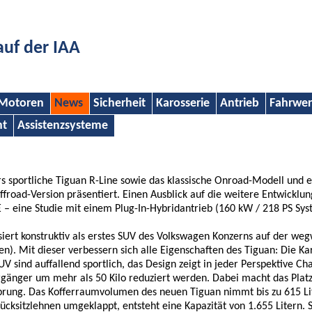
auf der IAA
Motoren
News
Sicherheit
Karosserie
Antrieb
Fahrwe
nt
Assistenzsysteme
 sportliche Tiguan R-Line sowie das klassische Onroad-Modell und e
froad-Version präsentiert. Einen Ausblick auf die weitere Entwicklun
 – eine Studie mit einem Plug-In-Hybridantrieb (160 kW / 218 PS Sys
siert konstruktiv als erstes SUV des Volkswagen Konzerns auf der we
. Mit dieser verbessern sich alle Eigenschaften des Tiguan: Die Kar
 sind auffallend sportlich, das Design zeigt in jeder Perspektive C
rgänger um mehr als 50 Kilo reduziert werden. Dabei macht das Plat
prung. Das Kofferraumvolumen des neuen Tiguan nimmt bis zu 615 Li
cksitzlehnen umgeklappt, entsteht eine Kapazität von 1.655 Litern. S