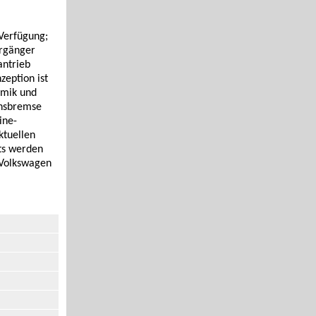
 Verfügung;
orgänger
antrieb
zeption ist
amik und
onsbremse
ine-
ktuellen
ts werden
 Volkswagen