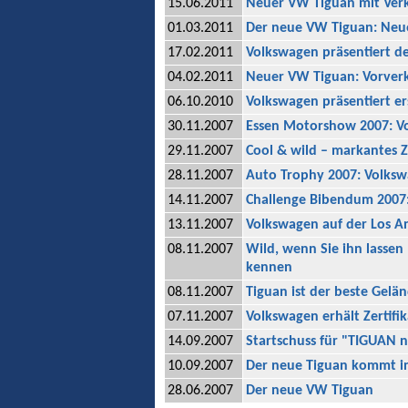
15.06.2011
Neuer VW Tiguan mit Ver
01.03.2011
Der neue VW Tiguan: Neue 
17.02.2011
Volkswagen präsentiert d
04.02.2011
Neuer VW Tiguan: Vorver
06.10.2010
Volkswagen präsentiert er
30.11.2007
Essen Motorshow 2007: V
29.11.2007
Cool & wild – markantes 
28.11.2007
Auto Trophy 2007: Volksw
14.11.2007
Challenge Bibendum 2007:
13.11.2007
Volkswagen auf der Los A
08.11.2007
Wild, wenn Sie ihn lassen
kennen
08.11.2007
Tiguan ist der beste Gelä
07.11.2007
Volkswagen erhält Zertifi
14.09.2007
Startschuss für "TIGUAN n
10.09.2007
Der neue Tiguan kommt in
28.06.2007
Der neue VW Tiguan