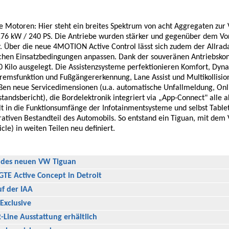
die Motoren: Hier steht ein breites Spektrum von acht Aggregaten zur
 176 kW / 240 PS. Die Antriebe wurden stärker und gegenüber dem V
. Über die neue 4MOTION Active Control lässt sich zudem der Allrad
lichen Einsatzbedingungen anpassen. Dank der souveränen Antriebskon
0 Kilo ausgelegt. Die Assistenzsysteme perfektionieren Komfort, Dyn
otbremsfunktion und Fußgängererkennung, Lane Assist und Multikollisi
eßen neue Servicedimensionen (u.a. automatische Unfallmeldung, Onl
tandsbericht), die Bordelektronik integriert via „App-Connect" alle a
t in die Funktionsumfänge der Infotainmentsysteme und selbst Table
ativen Bestandteil des Automobils. So entstand ein Tiguan, mit dem
cle) in weiten Teilen neu definiert.
n des neuen VW Tiguan
TE Active Concept in Detroit
uf der IAA
Exclusive
-Line Ausstattung erhältlich