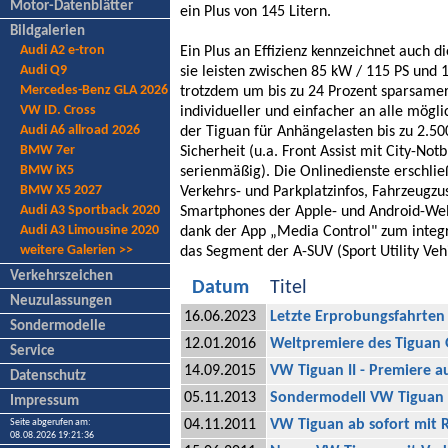
Motor-Datenblätter
ein Plus von 145 Litern.
Bildgalerien
Audi A2 e-tron
Ein Plus an Effizienz kennzeichnet auch 
Audi Q9
sie leisten zwischen 85 kW / 115 PS und
Mercedes-Benz GLA 2026
trotzdem um bis zu 24 Prozent sparsamer
VW ID. Cross
individueller und einfacher an alle mög
Audi A6 allroad 2026
der Tiguan für Anhängelasten bis zu 2.50
BMW 7er
Sicherheit (u.a. Front Assist mit City-N
BMW iX5
serienmäßig). Die Onlinedienste erschli
BMW X5 2027
Verkehrs- und Parkplatzinfos, Fahrzeugzus
Audi A3 Sportback 2020
Smartphones der Apple- und Android-Wel
Audi A3 Limousine 2020
dank der App „Media Control" zum integr
weitere Galerien >>
das Segment der A-SUV (Sport Utility Vehi
Verkehrszeichen
Datum
Titel
Neuzulassungen
16.06.2023
Letzte Erprobungsfahrte
Sondermodelle
12.01.2016
Weltpremiere des Tiguan G
Service
14.09.2015
VW Tiguan II - Premiere a
Datenschutz
05.11.2013
Sondermodell VW Tiguan 
Impressum
Seite abgerufen am:
04.11.2011
VW Tiguan ab sofort mit R
08.08.2026 19:21:36