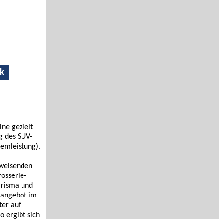
rk
ine gezielt
g des SUV-
temleistung).
gweisenden
osserie-
harisma und
zangebot im
ter auf
o ergibt sich