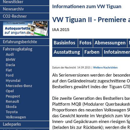
Newsticker
Informationen zum VW Tiguan
Newsarchiv
CO2-Rechner
VW Tiguan II - Premiere 
IAA 2015
Erfahrungsberichte
Basisinfos
Fotos
Abmessungen
Fahrzeugkatalog
Ausstattung
Farben
Infotainme
Audi
BMW
Dacia
Datum der Nachricht: 14.09.2015 |
Weitere Nachrichten
Fiat
Als Serienversionen werden der besonders
Ford
Hyundai
auf den Geländeeinsatz zugeschnittene Of
Mercedes-Benz
Bestsellers gewährt indes der Tiguan GTE
Opel
Peugeot
Die zweite Generation des Bestsellers ba
Renault
Plattform MQB (Modularer Querbaukasten)
Skoda
Proportionen des neuesten Volkswagen SUV
Toyota
das Gewicht konnte im Vergleich zum Vo
Volkswagen
Innen- und Gepäckraum einen riesigen S
Ladeparks
(beladen bis zur Rückbank); werden die Rü