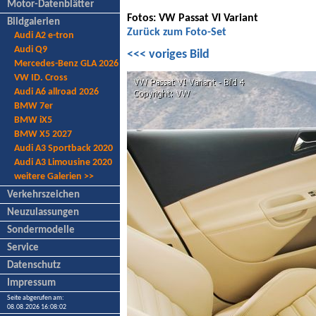
Motor-Datenblätter
Fotos: VW Passat VI Variant
Bildgalerien
Zurück zum Foto-Set
Audi A2 e-tron
Audi Q9
<<< voriges Bild
Mercedes-Benz GLA 2026
VW ID. Cross
Audi A6 allroad 2026
BMW 7er
BMW iX5
BMW X5 2027
Audi A3 Sportback 2020
Audi A3 Limousine 2020
weitere Galerien >>
Verkehrszeichen
Neuzulassungen
Sondermodelle
Service
Datenschutz
Impressum
Seite abgerufen am:
08.08.2026 16:08:02