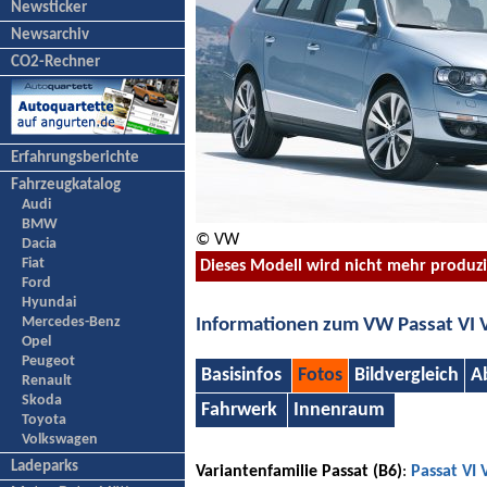
Newsticker
Newsarchiv
CO2-Rechner
Erfahrungsberichte
Fahrzeugkatalog
Audi
BMW
© VW
Dacia
Fiat
Dieses Modell wird nicht mehr produz
Ford
Hyundai
Mercedes-Benz
Informationen zum VW Passat VI 
Opel
Peugeot
Basisinfos
Fotos
Bildvergleich
A
Renault
Skoda
Fahrwerk
Innenraum
Toyota
Volkswagen
Ladeparks
Variantenfamilie Passat (B6)
:
Passat VI 