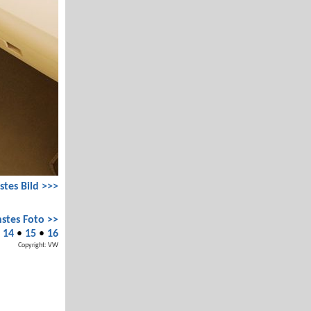
stes Bild >>>
stes Foto >>
•
14
•
15
•
16
Copyright: VW