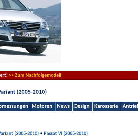
iert!
>> Zum Nachfolgemodell
Variant (2005-2010)
bmessungen
Motoren
News
Design
Karosserie
Antrie
Variant (2005-2010)
•
Passat VI (2005-2010)