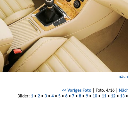
näch
<< Voriges Foto
| Foto: 4/16 |
Näch
Bilder:
1
•
2
•
3
•
4
•
5
•
6
•
7
•
8
•
9
•
10
•
11
•
12
•
13