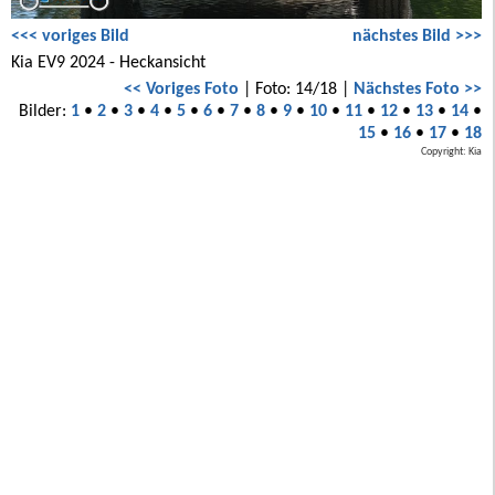
<<< voriges Bild
nächstes Bild >>>
Kia EV9 2024 - Heckansicht
<< Voriges Foto
| Foto: 14/18 |
Nächstes Foto >>
Bilder:
1
•
2
•
3
•
4
•
5
•
6
•
7
•
8
•
9
•
10
•
11
•
12
•
13
•
14
•
15
•
16
•
17
•
18
Copyright: Kia