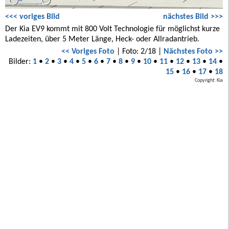
<<< voriges Bild
nächstes Bild >>>
Der Kia EV9 kommt mit 800 Volt Technologie für möglichst kurze
Ladezeiten, über 5 Meter Länge, Heck- oder Allradantrieb.
<< Voriges Foto
| Foto: 2/18 |
Nächstes Foto >>
Bilder:
1
•
2
•
3
•
4
•
5
•
6
•
7
•
8
•
9
•
10
•
11
•
12
•
13
•
14
•
15
•
16
•
17
•
18
Copyright: Kia