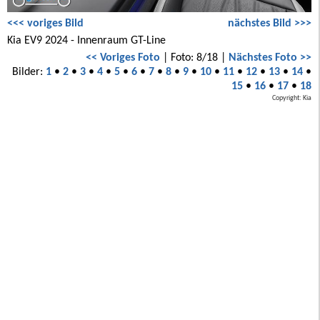
<<< voriges Bild
nächstes Bild >>>
Kia EV9 2024 - Innenraum GT-Line
<< Voriges Foto
| Foto: 8/18 |
Nächstes Foto >>
Bilder:
1
•
2
•
3
•
4
•
5
•
6
•
7
•
8
•
9
•
10
•
11
•
12
•
13
•
14
•
15
•
16
•
17
•
18
Copyright: Kia