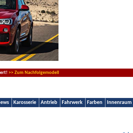
iert!
>> Zum Nachfolgemodell
ews
Karosserie
Antrieb
Fahrwerk
Farben
Innenraum