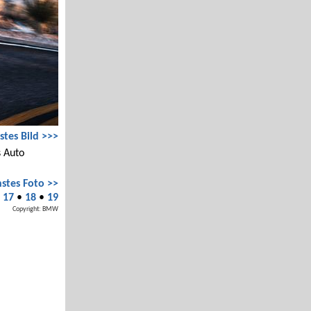
stes Bild >>>
s Auto
stes Foto >>
•
17
•
18
•
19
Copyright: BMW