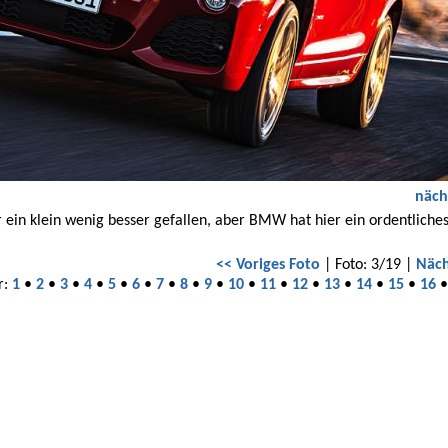
näch
 ein klein wenig besser gefallen, aber BMW hat hier ein ordentliche
<< Voriges Foto
| Foto: 3/19 |
Näch
r:
1
•
2
•
3
•
4
•
5
•
6
•
7
•
8
•
9
•
10
•
11
•
12
•
13
•
14
•
15
•
16