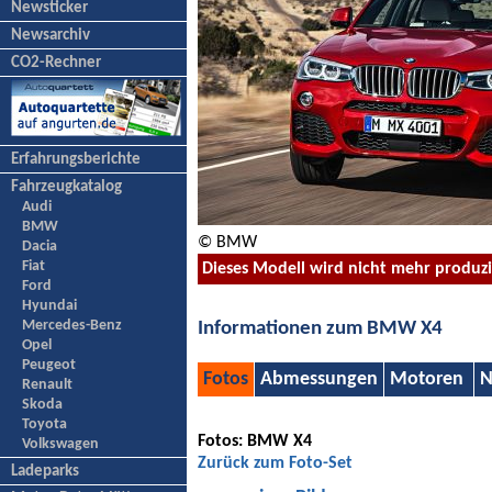
Newsticker
Newsarchiv
CO2-Rechner
Erfahrungsberichte
Fahrzeugkatalog
Audi
BMW
© BMW
Dacia
Fiat
Dieses Modell wird nicht mehr produz
Ford
Hyundai
Mercedes-Benz
Informationen zum BMW X4
Opel
Peugeot
Fotos
Abmessungen
Motoren
N
Renault
Skoda
Toyota
Fotos: BMW X4
Volkswagen
Zurück zum Foto-Set
Ladeparks