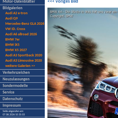
<<< voriges Bild
Motor-Datenblätter
Bildgalerien
Audi A2 e-tron
Audi Q9
Mercedes-Benz GLA 2026
VW ID. Cross
Audi A6 allroad 2026
BMW 7er
BMW iX5
BMW X5 2027
Audi A3 Sportback 2020
Audi A3 Limousine 2020
weitere Galerien >>
Verkehrszeichen
Neuzulassungen
Sondermodelle
Service
Datenschutz
Impressum
Seite abgerufen am:
07.08.2026 10:35:03