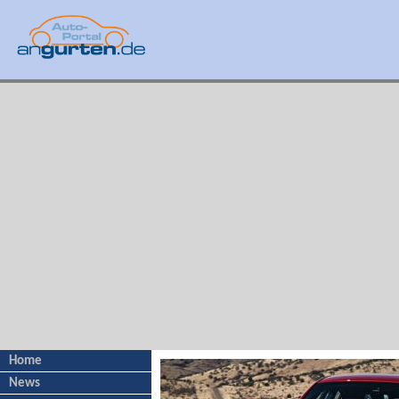
Home
News