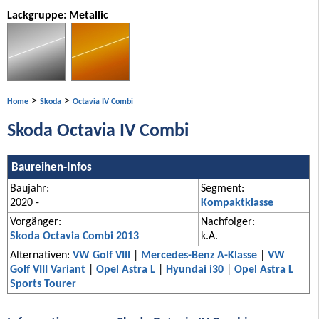
Lackgruppe: Metallic
>
>
Home
Skoda
Octavia IV Combi
Skoda Octavia IV Combi
Baureihen-Infos
Baujahr:
Segment:
2020 -
Kompaktklasse
Vorgänger:
Nachfolger:
Skoda Octavia Combi 2013
k.A.
Alternativen:
VW Golf VIII
|
Mercedes-Benz A-Klasse
|
VW
Golf VIII Variant
|
Opel Astra L
|
Hyundai i30
|
Opel Astra L
Sports Tourer