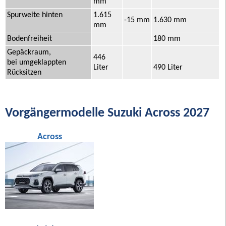
mm
Spurweite hinten
1.615
-15 mm
1.630 mm
mm
Bodenfreiheit
180 mm
Gepäckraum,
446
bei umgeklappten
Liter
490 Liter
Rücksitzen
Vorgängermodelle Suzuki Across 2027
Across