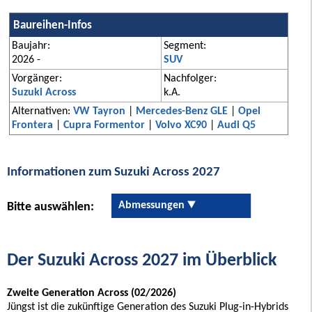
Baureihen-Infos
Baujahr:
Segment:
2026 -
SUV
Vorgänger:
Nachfolger:
Suzuki Across
k.A.
Alternativen:
VW Tayron
|
Mercedes-Benz GLE
|
Opel
Frontera
|
Cupra Formentor
|
Volvo XC90
|
Audi Q5
Informationen zum Suzuki Across 2027
Abmessungen
Bitte auswählen:
Der Suzuki Across 2027 im Überblick
Zweite Generation Across (02/2026)
Jüngst ist die zukünftige Generation des Suzuki Plug-in-Hybrids