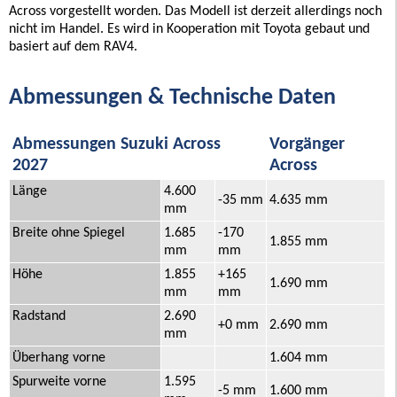
Across vorgestellt worden. Das Modell ist derzeit allerdings noch
nicht im Handel. Es wird in Kooperation mit Toyota gebaut und
basiert auf dem RAV4.
Abmessungen & Technische Daten
Abmessungen Suzuki Across
Vorgänger
2027
Across
Länge
4.600
-35 mm
4.635 mm
mm
Breite ohne Spiegel
1.685
-170
1.855 mm
mm
mm
Höhe
1.855
+165
1.690 mm
mm
mm
Radstand
2.690
+0 mm
2.690 mm
mm
Überhang vorne
1.604 mm
Spurweite vorne
1.595
-5 mm
1.600 mm