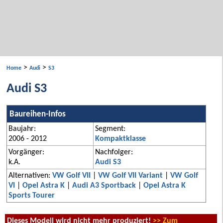
>
>
Home
Audi
S3
Audi S3
Baureihen-Infos
Baujahr:
Segment:
2006 - 2012
Kompaktklasse
Vorgänger:
Nachfolger:
k.A.
Audi S3
Alternativen:
VW Golf VII
|
VW Golf VII Variant
|
VW Golf
VI
|
Opel Astra K
|
Audi A3 Sportback
|
Opel Astra K
Sports Tourer
Dieses Modell wird nicht mehr produziert!
>> Zum