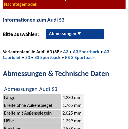
Nachfolgemodell
Informationen zum Audi S3
Abmessungen
Bitte auswählen:
Variantenfamilie Audi A3 (8P)
:
A3
•
A3 Sportback
•
A3
Cabriolet
•
S3
•
S3 Sportback
•
RS 3 Sportback
Abmessungen & Technische Daten
Abmessungen Audi S3
Länge
4.230 mm
Breite ohne Außenspiegel
1.765 mm
Breite mit Außenspiegeln
2.025 mm
Höhe
1.399 mm
Radstand
2.578 mm