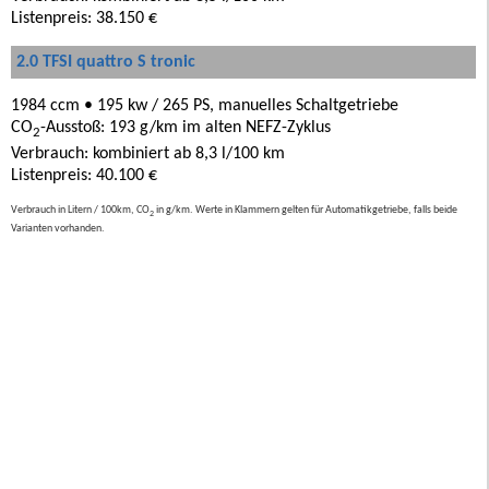
Listenpreis: 38.150 €
2.0 TFSI quattro S tronic
1984 ccm • 195 kw / 265 PS, manuelles Schaltgetriebe
CO
-Ausstoß: 193 g/km im alten NEFZ-Zyklus
2
Verbrauch: kombiniert ab 8,3 l/100 km
Listenpreis: 40.100 €
Verbrauch in Litern / 100km, CO
in g/km. Werte in Klammern gelten für Automatikgetriebe, falls beide
2
Varianten vorhanden.