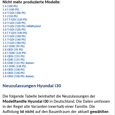
Nicht mehr produzierte Modelle:
1.4 (100 PS)
1.4 l (100 PS)
1.0 T-GDI (100 PS)
1.5 (110 PS)
1.0 l T-GDI (120 PS)
1.0 T-GDI (120 PS)
1.0 T-GDI (120 PS) MildHybrid
1.0 T-GDI (120 PS)
1.4 l T-GDI (140 PS)
1.4 T-GDI (140 PS)
1.5 T-GDI (140 PS)
1.5 T-GDI (160 PS)
1.6 l CDRi (95 PS)
1.6 CRDi (95 PS)
1.6 l CDRi (110 PS)
1.6 CRDi (115 PS)
1.6 CDRi (115 PS)
1.6 CDRi (115 PS) Autom.
1.6 l CDRi (136 PS)
1.6 CRDi (136 PS)
1.6 CRDi (136 PS)
1.6 CRDi (136 PS) Autom.
Neuzulassungen Hyundai i30
Die folgende Tabelle beinhaltet die Neuzulassungen der
Modellfamilie Hyundai i30
in Deutschland. Die Daten umfassen
in der Regel alle Varianten innerhalb einer Familie. Die
Auflistung
ist nicht
auf den Bauzeitraum der aktuell
gewählten