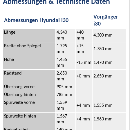
Abmessungen & Technische Daten
Vorgänger
Abmessungen Hyundai i30
i30
Länge
4.340
+40
4.300 mm
mm
mm
Breite ohne Spiegel
1.795
+15
1.780 mm
mm
mm
Höhe
1.455
-15 mm
1.470 mm
mm
Radstand
2.650
+0 mm
2.650 mm
mm
Überhang vorne
905 mm
Überhang hinten
785 mm
Spurweite vorne
1.559
+4 mm
1.555 mm
mm
Spurweite hinten
1.567
+4 mm
1.563 mm
mm