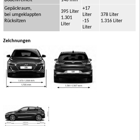
Bodenfreiheit
140 mm
Gepäckraum,
+17
395 Liter
bei umgeklappten
Liter
378 Liter
1.301
Rücksitzen
-15
1.316 Liter
Liter
Liter
Zeichnungen