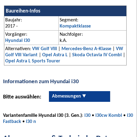
Baureihen-Infos
Baujahr:
Segment:
2017 -
Kompaktklasse
Vorgänger:
Nachfolger:
Hyundai i30
k.A.
Alternativen:
VW Golf VIII
|
Mercedes-Benz A-Klasse
|
VW
Golf VIII Variant
|
Opel Astra L
|
Skoda Octavia IV Combi
|
Opel Astra L Sports Tourer
Informationen zum Hyundai i30
Abmessungen
Bitte auswählen:
Variantenfamilie Hyundai i30 (3. Gen.)
:
i30
•
i30cw Kombi
•
i30
Fastback
•
i30 n