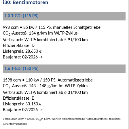
i30: Benzinmotoren
1.0 T-GDI (115 PS)
998 ccm • 85 kw / 115 PS, manuelles Schaltgetriebe
CO
-Ausstoß: 134 g/km im WLTP-Zyklus
2
Verbrauch: WLTP: kombiniert ab 5,9 l/100 km
Effizienzklasse: D
Listenpreis: 28.650 €
Baujahre: 02/2026 ->
1.6 T-GDI (150 PS)
1598 ccm • 110 kw / 150 PS, Automatikgetriebe
CO
-Ausstoß: 143 - 148 g/km im WLTP-Zyklus
2
Verbrauch: WLTP: kombiniert ab 6,3 l/100 km
Effizienzklasse: E
Listenpreis: 33.150 €
Baujahre: 02/2026 ->
Verbrauch in Litern / 100km, CO
in g/km. Werte in Klammern gelten für Automatikgetriebe, falls beide
2
Varianten vorhanden.