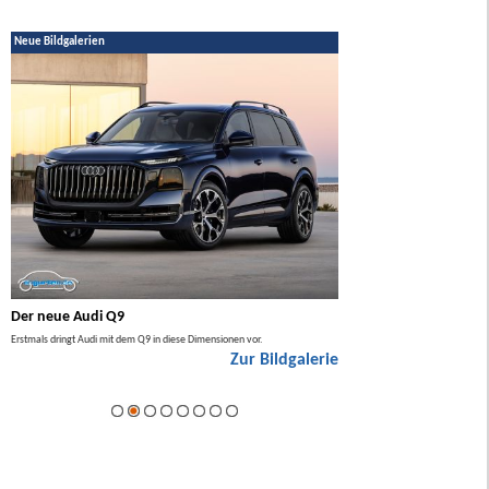
Neue Bildgalerien
Der neue Audi Q9
Der neue Mercedes GL
Erstmals dringt Audi mit dem Q9 in diese Dimensionen vor.
Der neue Mercedes GLA kommt zuers
Zur Bildgalerie
Hybrid.
ie