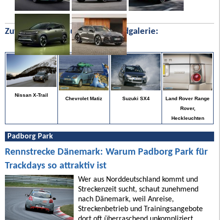
Zufällige Bilder aus unserer Bildgalerie:
Nissan X-Trail
Land Rover Range
Chevrolet Matiz
Suzuki SX4
Rover,
Heckleuchten
Padborg Park
Rennstrecke Dänemark: Warum Padborg Park für
Trackdays so attraktiv ist
Wer aus Norddeutschland kommt und
Streckenzeit sucht, schaut zunehmend
nach Dänemark, weil Anreise,
Streckenbetrieb und Trainingsangebote
dort oft überraschend unkompliziert