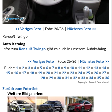
<< Voriges Foto
| Foto: 26/36 |
Nächstes Foto >>
Renault Twingo
Auto-Katalog
Infos zum
Renault Twingo
gibt es auch in unserem Autokatalog.
<< Voriges Foto
| Foto: 26/36 |
Nächstes Foto >>
Bilder:
1
•
2
•
3
•
4
•
5
•
6
•
7
•
8
•
9
•
10
•
11
•
12
•
13
•
14
•
15
•
16
•
17
•
18
•
19
•
20
•
21
•
22
•
23
•
24
•
25
•
26
•
27
•
28
•
29
•
30
•
31
•
32
•
33
•
34
•
35
•
36
Copyright: Renault Deutschland
Zurück zum Foto-Set
Weitere Bildgalerien: