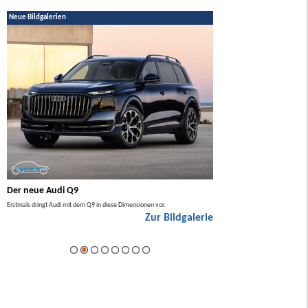
Neue Bildgalerien
Der neue Audi Q9
Der neue Mercedes GL
Erstmals dringt Audi mit dem Q9 in diese Dimensionen vor.
Der neue Mercedes GLA kommt zuers
Zur Bildgalerie
Hybrid.
ie