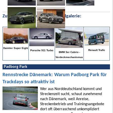
Zufällige Bilder aus unserer Bildgalerie:
Daimler Super Eight
Renault Trafic
Porsche 911 Turbo
BMW 3er Cabrio -
Verdeckmechanismus
Padborg Park
Rennstrecke Dänemark: Warum Padborg Park für
Trackdays so attraktiv ist
Wer aus Norddeutschland kommt und
Streckenzeit sucht, schaut zunehmend
nach Dänemark, weil Anreise,
Streckenbetrieb und Trainingsangebote
dort oft überraschend unkompliziert