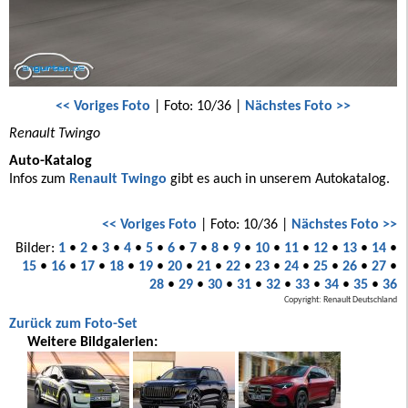
<< Voriges Foto
| Foto: 10/36 |
Nächstes Foto >>
Renault Twingo
Auto-Katalog
Infos zum
Renault Twingo
gibt es auch in unserem Autokatalog.
<< Voriges Foto
| Foto: 10/36 |
Nächstes Foto >>
Bilder:
1
•
2
•
3
•
4
•
5
•
6
•
7
•
8
•
9
•
10
•
11
•
12
•
13
•
14
•
15
•
16
•
17
•
18
•
19
•
20
•
21
•
22
•
23
•
24
•
25
•
26
•
27
•
28
•
29
•
30
•
31
•
32
•
33
•
34
•
35
•
36
Copyright: Renault Deutschland
Zurück zum Foto-Set
Weitere Bildgalerien: