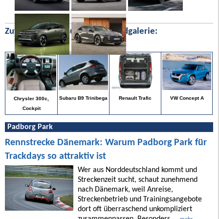
Zufällige Bilder aus unserer Bildgalerie:
VW Concept A
Subaru B9 Trinibega
Renault Trafic
Chrysler 300c,
Cockpit
Padborg Park
Rennstrecke Dänemark: Warum Padborg Park für
Trackdays so attraktiv ist
Wer aus Norddeutschland kommt und
Streckenzeit sucht, schaut zunehmend
nach Dänemark, weil Anreise,
Streckenbetrieb und Trainingsangebote
dort oft überraschend unkompliziert
zusammenpassen. Besonders ...