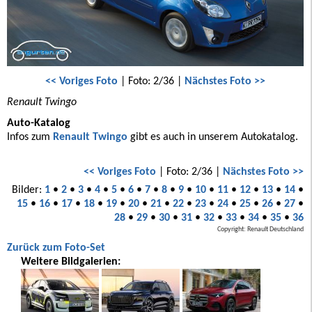
<< Voriges Foto
| Foto: 2/36 |
Nächstes Foto >>
Renault Twingo
Auto-Katalog
Infos zum
Renault Twingo
gibt es auch in unserem Autokatalog.
<< Voriges Foto
| Foto: 2/36 |
Nächstes Foto >>
Bilder:
1
•
2
•
3
•
4
•
5
•
6
•
7
•
8
•
9
•
10
•
11
•
12
•
13
•
14
•
15
•
16
•
17
•
18
•
19
•
20
•
21
•
22
•
23
•
24
•
25
•
26
•
27
•
28
•
29
•
30
•
31
•
32
•
33
•
34
•
35
•
36
Copyright: Renault Deutschland
Zurück zum Foto-Set
Weitere Bildgalerien: