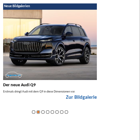
Neue Bildgalerien
Der neue Audi Q9
Der neue Mercedes GL
Erstmals dringt Audi mit dem Q9 in diese Dimensionen vor.
Der neue Mercedes GLA kommt zuers
Zur Bildgalerie
Hybrid.
ie