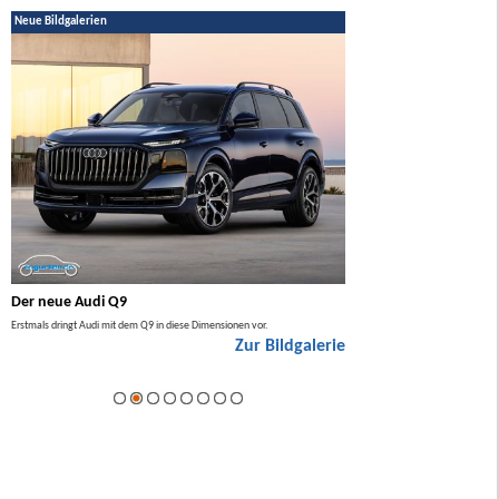
Neue Bildgalerien
Der neue Audi Q9
Der neue Mercedes GL
Erstmals dringt Audi mit dem Q9 in diese Dimensionen vor.
Der neue Mercedes GLA kommt zuers
Zur Bildgalerie
Hybrid.
ie