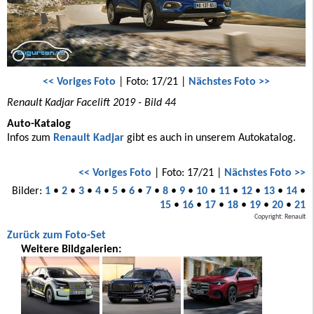
<< Voriges Foto
| Foto: 17/21 |
Nächstes Foto >>
Renault Kadjar Facelift 2019 - Bild 44
Auto-Katalog
Infos zum
Renault Kadjar
gibt es auch in unserem Autokatalog.
<< Voriges Foto
| Foto: 17/21 |
Nächstes Foto >>
Bilder:
1
•
2
•
3
•
4
•
5
•
6
•
7
•
8
•
9
•
10
•
11
•
12
•
13
•
14
•
15
•
16
•
17
•
18
•
19
•
20
•
21
Copyright: Renault
Zurück zum Foto-Set
Weitere Bildgalerien: