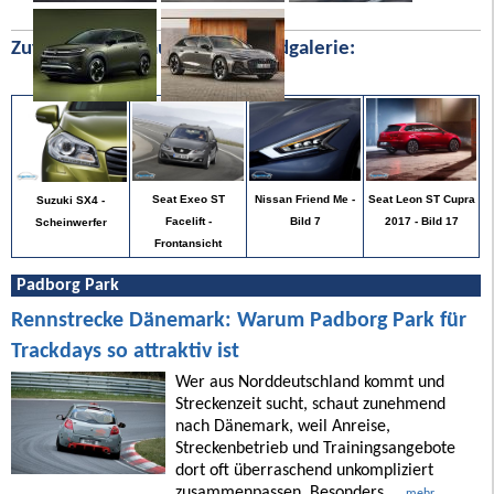
Zufällige Bilder aus unserer Bildgalerie:
Seat Leon ST Cupra
Seat Exeo ST
Nissan Friend Me -
Suzuki SX4 -
2017 - Bild 17
Facelift -
Bild 7
Scheinwerfer
Frontansicht
Padborg Park
Rennstrecke Dänemark: Warum Padborg Park für
Trackdays so attraktiv ist
Wer aus Norddeutschland kommt und
Streckenzeit sucht, schaut zunehmend
nach Dänemark, weil Anreise,
Streckenbetrieb und Trainingsangebote
dort oft überraschend unkompliziert
zusammenpassen. Besonders ...
mehr ...