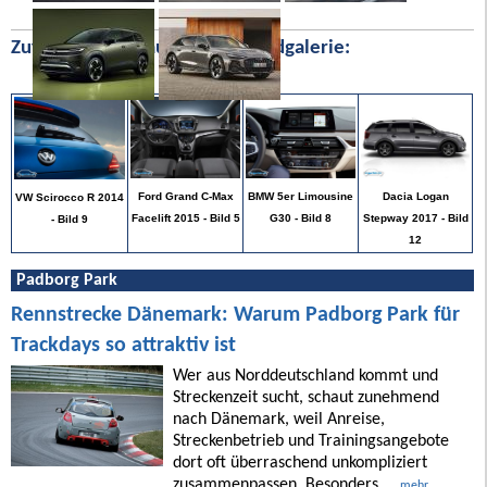
Zufällige Bilder aus unserer Bildgalerie:
Dacia Logan
Ford Grand C-Max
BMW 5er Limousine
VW Scirocco R 2014
Stepway 2017 - Bild
Facelift 2015 - Bild 5
G30 - Bild 8
- Bild 9
12
Padborg Park
Rennstrecke Dänemark: Warum Padborg Park für
Trackdays so attraktiv ist
Wer aus Norddeutschland kommt und
Streckenzeit sucht, schaut zunehmend
nach Dänemark, weil Anreise,
Streckenbetrieb und Trainingsangebote
dort oft überraschend unkompliziert
zusammenpassen. Besonders ...
mehr ...