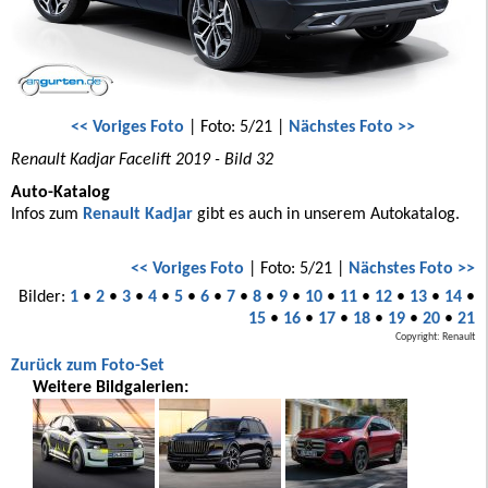
<< Voriges Foto
| Foto: 5/21 |
Nächstes Foto >>
Renault Kadjar Facelift 2019 - Bild 32
Auto-Katalog
Infos zum
Renault Kadjar
gibt es auch in unserem Autokatalog.
<< Voriges Foto
| Foto: 5/21 |
Nächstes Foto >>
Bilder:
1
•
2
•
3
•
4
•
5
•
6
•
7
•
8
•
9
•
10
•
11
•
12
•
13
•
14
•
15
•
16
•
17
•
18
•
19
•
20
•
21
Copyright: Renault
Zurück zum Foto-Set
Weitere Bildgalerien: