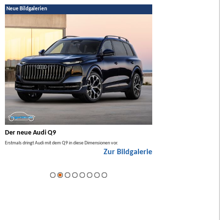
Neue Bildgalerien
Der neue Audi Q9
Der neue Mercedes GL
Erstmals dringt Audi mit dem Q9 in diese Dimensionen vor.
Der neue Mercedes GLA kommt zuers
Zur Bildgalerie
Hybrid.
ie