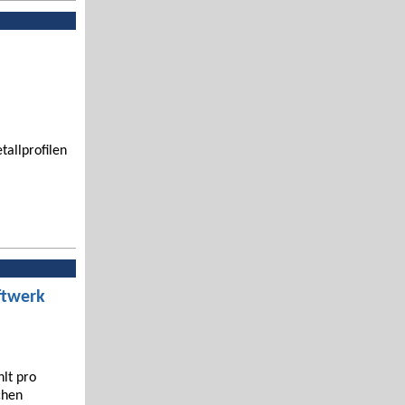
tallprofilen
ftwerk
hlt pro
chen