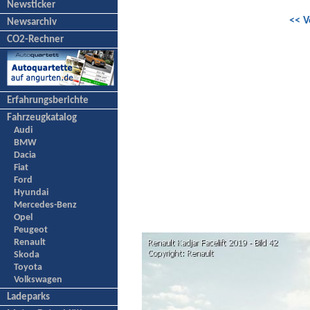
Newsticker
<< V
Newsarchiv
CO2-Rechner
Erfahrungsberichte
Fahrzeugkatalog
Audi
BMW
Dacia
Fiat
Ford
Hyundai
Mercedes-Benz
Opel
Peugeot
Renault
Skoda
Toyota
Volkswagen
Ladeparks