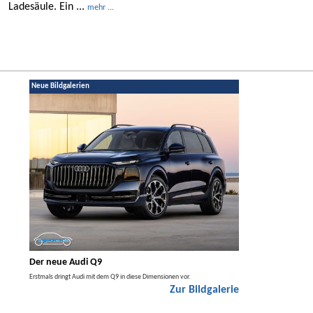
Ladesäule. Ein ...
mehr ...
Neue Bildgalerien
Der neue Audi Q9
Der neue Merced
t den
Erstmals dringt Audi mit dem Q9 in diese Dimensionen vor.
Der neue Mercedes GLA kom
Zur Bildgalerie
Hybrid.
galerie