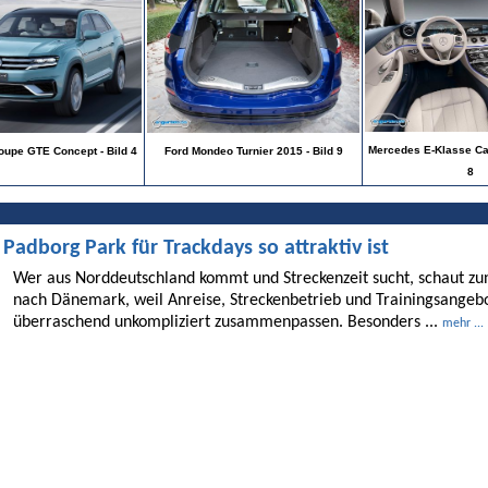
Mercedes E-Klasse Cab
upe GTE Concept - Bild 4
Ford Mondeo Turnier 2015 - Bild 9
8
dborg Park für Trackdays so attraktiv ist
Wer aus Norddeutschland kommt und Streckenzeit sucht, schaut 
nach Dänemark, weil Anreise, Streckenbetrieb und Trainingsangebo
überraschend unkompliziert zusammenpassen. Besonders ...
mehr ...