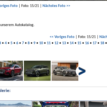
origes Foto
| Foto: 15/21 |
Nächstes Foto >>
n unserem Autokatalog.
<< Voriges Foto
| Foto: 15/21 |
Näch
3
•
4
•
5
•
6
•
7
•
8
•
9
•
10
•
11
•
12
•
13
•
14
•
15
•
16
•
17
•
18
lerie: