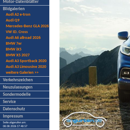
Motor-Datenblätter
Bildgalerien
Audi A2 e-tron
Audi Q9
Mercedes-Benz GLA 2026
VW ID. Cross
Audi A6 allroad 2026
BMW 7er
BMW iX5
BMW X5 2027
Audi A3 Sportback 2020
Audi A3 Limousine 2020
weitere Galerien >>
Verkehrszeichen
Neuzulassungen
Sondermodelle
Service
Datenschutz
Impressum
Seite abgerufen am:
08.08.2026 17:48:57