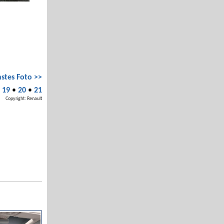
stes Foto >>
•
19
•
20
•
21
Copyright: Renault