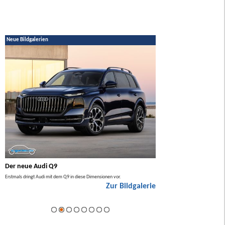
Neue Bildgalerien
Der neue Audi Q9
Der neue Mercedes GL
Erstmals dringt Audi mit dem Q9 in diese Dimensionen vor.
Der neue Mercedes GLA kommt zuers
Zur Bildgalerie
Hybrid.
ie