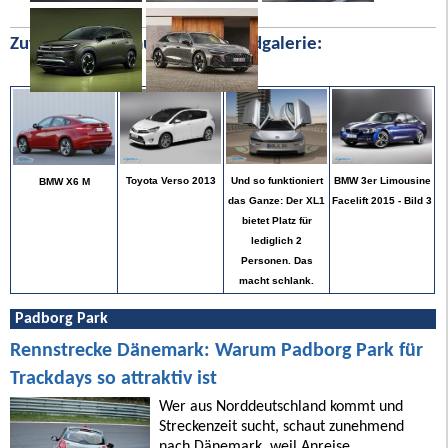
Zufällige Bilder aus unserer Bildgalerie:
BMW 3er Limousine
Toyota Verso 2013
Und so funktioniert
BMW X6 M
Facelift 2015 - Bild 3
das Ganze: Der XL1
bietet Platz für
lediglich 2
Personen. Das
macht schlank.
Padborg Park
Rennstrecke Dänemark: Warum Padborg Park für
Trackdays so attraktiv ist
Wer aus Norddeutschland kommt und
Streckenzeit sucht, schaut zunehmend
nach Dänemark, weil Anreise,