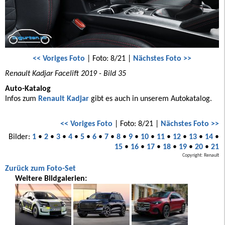
<< Voriges Foto
| Foto: 8/21 |
Nächstes Foto >>
Renault Kadjar Facelift 2019 - Bild 35
Auto-Katalog
Infos zum
Renault Kadjar
gibt es auch in unserem Autokatalog.
<< Voriges Foto
| Foto: 8/21 |
Nächstes Foto >>
Bilder:
1
•
2
•
3
•
4
•
5
•
6
•
7
•
8
•
9
•
10
•
11
•
12
•
13
•
14
•
15
•
16
•
17
•
18
•
19
•
20
•
21
Copyright: Renault
Zurück zum Foto-Set
Weitere Bildgalerien: