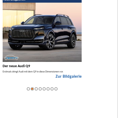
Der neue Audi Q9
Der neue Mercedes GL
Erstmals dringt Audi mit dem Q9 in diese Dimensionen vor.
Der neue Mercedes GLA kommt zuers
Zur Bildgalerie
Hybrid.
ie