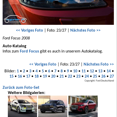
<< Voriges Foto
| Foto: 23/27 |
Nächstes Foto >>
Ford Focus 2008
Auto-Katalog
Infos zum
Ford Focus
gibt es auch in unserem Autokatalog.
<< Voriges Foto
| Foto: 23/27 |
Nächstes Foto >>
Bilder:
1
•
2
•
3
•
4
•
5
•
6
•
7
•
8
•
9
•
10
•
11
•
12
•
13
•
14
•
15
•
16
•
17
•
18
•
19
•
20
•
21
•
22
•
23
•
24
•
25
•
26
•
27
Copyright: Ford Deutschland
Zurück zum Foto-Set
Weitere Bildgalerien: