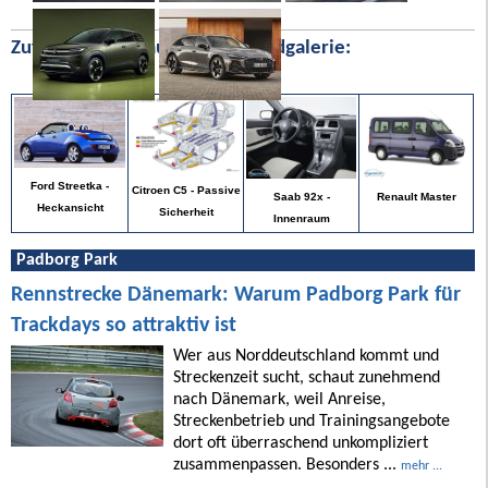
Zufällige Bilder aus unserer Bildgalerie:
Ford Streetka -
Citroen C5 - Passive
Renault Master
Saab 92x -
Heckansicht
Sicherheit
Innenraum
Padborg Park
Rennstrecke Dänemark: Warum Padborg Park für
Trackdays so attraktiv ist
Wer aus Norddeutschland kommt und
Streckenzeit sucht, schaut zunehmend
nach Dänemark, weil Anreise,
Streckenbetrieb und Trainingsangebote
dort oft überraschend unkompliziert
zusammenpassen. Besonders ...
mehr ...