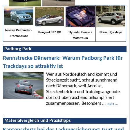
Nissan Pathfinder -
Nissan Qashqai
Peugeot 307 CC
Hyundai Coupe -
Frontansicht
Motorraum
Padborg Park
Rennstrecke Dänemark: Warum Padborg Park für
Trackdays so attraktiv ist
Wer aus Norddeutschland kommt und
Streckenzeit sucht, schaut zunehmend
nach Dänemark, weil Anreise,
Streckenbetrieb und Trainingsangebote
dort oft überraschend unkompliziert
zusammenpassen. Besonders ...
mehr ...
Materialvergleich und Praxistipps
Kantenschutz bei der Ladungssicherung: Gurt und