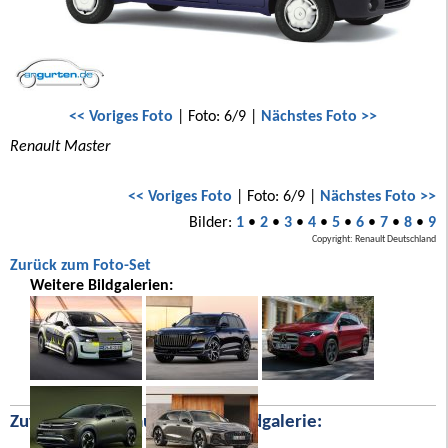
<< Voriges Foto
| Foto: 6/9 |
Nächstes Foto >>
Renault Master
<< Voriges Foto
| Foto: 6/9 |
Nächstes Foto >>
Bilder:
1
•
2
•
3
•
4
•
5
•
6
•
7
•
8
•
9
Copyright: Renault Deutschland
Zurück zum Foto-Set
Weitere Bildgalerien:
Zufällige Bilder aus unserer Bildgalerie: