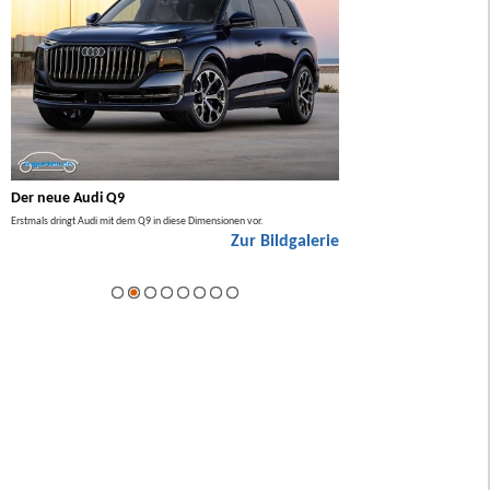
Der neue Audi Q9
Der neue Mercedes GL
Erstmals dringt Audi mit dem Q9 in diese Dimensionen vor.
Der neue Mercedes GLA kommt zuers
Zur Bildgalerie
Hybrid.
ie