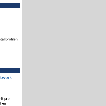
tallprofilen
ftwerk
hlt pro
chen