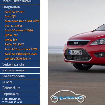
Motor-Datenblätter
Bildgalerien
Audi A2 e-tron
Audi Q9
Mercedes-Benz GLA 2026
VW ID. Cross
Audi A6 allroad 2026
BMW 7er
BMW iX5
BMW X5 2027
Audi A3 Sportback 2020
Audi A3 Limousine 2020
weitere Galerien >>
Verkehrszeichen
Neuzulassungen
Sondermodelle
Service
Datenschutz
Impressum
Seite abgerufen am:
06.08.2026 17:00:16