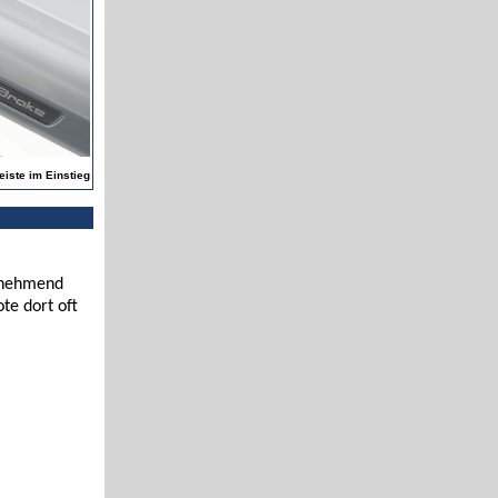
eiste im Einstieg
zunehmend
te dort oft