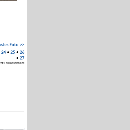
stes Foto >>
•
24
•
25
•
26
•
27
ght: Ford Deutschland