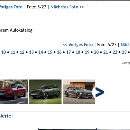
Voriges Foto
| Foto: 5/27 |
Nächstes Foto >>
serem Autokatalog.
<< Voriges Foto
| Foto: 5/27 |
Näch
•
10
•
11
•
12
•
13
•
14
•
15
•
16
•
17
•
18
•
19
•
20
•
21
•
22
•
23
Copyri
lerie: