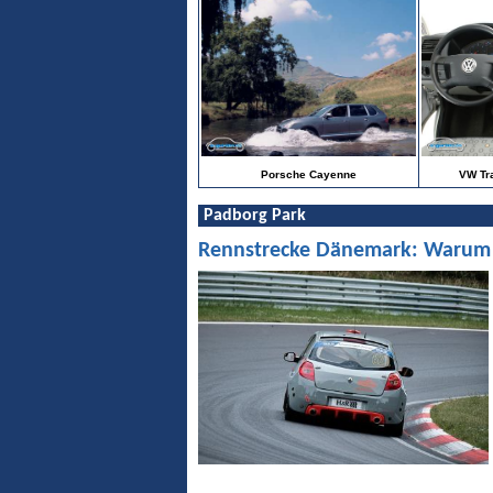
Porsche Cayenne
VW Tra
Padborg Park
Rennstrecke Dänemark: Warum Pa