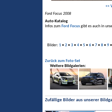
<< 
Ford Focus 2008
Auto-Katalog
Infos zum
Ford Focus
gibt es auch in un
Bilder:
1
•
2
•
3
•
4
•
5
•
6
•
7
•
8
•
9
Zurück zum Foto-Set
Weitere Bildgalerien:
Zufällige Bilder aus unserer Bildga