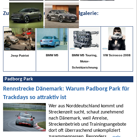
Zufällige Bilder aus unserer Bildgalerie:
VW Scirocco 2008
BMW M5
BMW M5 Touring,
Jeep Patriot
Motor-
Schnittzeichnung
Padborg Park
Rennstrecke Dänemark: Warum Padborg Park für
Trackdays so attraktiv ist
Wer aus Norddeutschland kommt und
Streckenzeit sucht, schaut zunehmend
nach Dänemark, weil Anreise,
Streckenbetrieb und Trainingsangebote
dort oft überraschend unkompliziert
zusammenpassen. Besonders ...
mehr ...