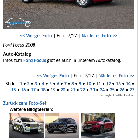
<< Voriges Foto
| Foto: 7/27 |
Nächstes Foto >>
Ford Focus 2008
Auto-Katalog
Infos zum
Ford Focus
gibt es auch in unserem Autokatalog.
<< Voriges Foto
| Foto: 7/27 |
Nächstes Foto >>
Bilder:
1
•
2
•
3
•
4
•
5
•
6
•
7
•
8
•
9
•
10
•
11
•
12
•
13
•
14
•
15
•
16
•
17
•
18
•
19
•
20
•
21
•
22
•
23
•
24
•
25
•
26
•
27
Copyright: Ford Deutschland
Zurück zum Foto-Set
Weitere Bildgalerien: