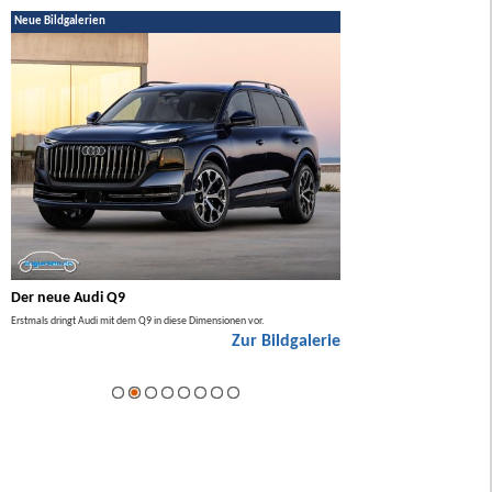
Neue Bildgalerien
Der neue Audi Q9
Der neue Mercedes GL
Erstmals dringt Audi mit dem Q9 in diese Dimensionen vor.
Der neue Mercedes GLA kommt zuers
Zur Bildgalerie
Hybrid.
ie