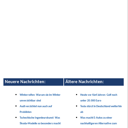
Neuere Nachrichten:
Ältere Nachrichten:
Winterreifen: Warum sie im Winter
Heute vor fünf Jahren: Golf noch
unverzichtbar sind
unter 20.000 Euro
Audi verzichtet nun auch auf
Tesla stürzt in Deutschland weiterhin
Preislisten
ab
Tschechische Ingenieurskunst: Was
Was macht E-Autos zu einer
Škoda-Modelle so besonders macht
nachhaltigeren Alternative zum