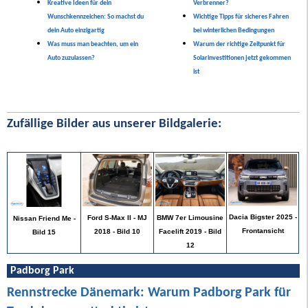
Kreative Ideen für dein
Verbrenner?
Wunschkennzeichen: So machst du
Wichtige Tipps für sicheres Fahren
dein Auto einzigartig
bei winterlichen Bedingungen
Was muss man beachten, um ein
Warum der richtige Zeitpunkt für
Auto zuzulassen?
Solarinvestitionen jetzt gekommen
ist
Zufällige Bilder aus unserer Bildgalerie:
Dacia Bigster 2025 -
Ford S-Max II - MJ
BMW 7er Limousine
Nissan Friend Me -
Frontansicht
2018 - Bild 10
Facelift 2019 - Bild
Bild 15
12
Padborg Park
Rennstrecke Dänemark: Warum Padborg Park für