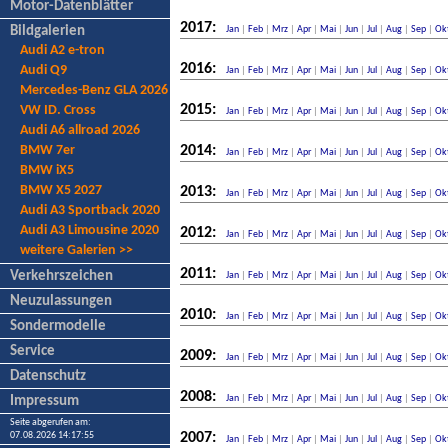
Motor-Datenblätter
2017:
Bildgalerien
Jan
|
Feb
|
Mrz
|
Apr
|
Mai
|
Jun
|
Jul
|
Aug
|
Sep
|
Ok
Audi A2 e-tron
2016:
Audi Q9
Jan
|
Feb
|
Mrz
|
Apr
|
Mai
|
Jun
|
Jul
|
Aug
|
Sep
|
Ok
Mercedes-Benz GLA 2026
2015:
VW ID. Cross
Jan
|
Feb
|
Mrz
|
Apr
|
Mai
|
Jun
|
Jul
|
Aug
|
Sep
|
Ok
Audi A6 allroad 2026
BMW 7er
2014:
Jan
|
Feb
|
Mrz
|
Apr
|
Mai
|
Jun
|
Jul
|
Aug
|
Sep
|
Ok
BMW iX5
BMW X5 2027
2013:
Jan
|
Feb
|
Mrz
|
Apr
|
Mai
|
Jun
|
Jul
|
Aug
|
Sep
|
Ok
Audi A3 Sportback 2020
Audi A3 Limousine 2020
2012:
Jan
|
Feb
|
Mrz
|
Apr
|
Mai
|
Jun
|
Jul
|
Aug
|
Sep
|
Ok
weitere Galerien >>
2011:
Verkehrszeichen
Jan
|
Feb
|
Mrz
|
Apr
|
Mai
|
Jun
|
Jul
|
Aug
|
Sep
|
Ok
Neuzulassungen
2010:
Jan
|
Feb
|
Mrz
|
Apr
|
Mai
|
Jun
|
Jul
|
Aug
|
Sep
|
Ok
Sondermodelle
Service
2009:
Jan
|
Feb
|
Mrz
|
Apr
|
Mai
|
Jun
|
Jul
|
Aug
|
Sep
|
Ok
Datenschutz
2008:
Jan
|
Feb
|
Mrz
|
Apr
|
Mai
|
Jun
|
Jul
|
Aug
|
Sep
|
Ok
Impressum
Seite abgerufen am:
07.08.2026 14:17:55
2007:
Jan
|
Feb
|
Mrz
|
Apr
|
Mai
|
Jun
|
Jul
|
Aug
|
Sep
|
Ok