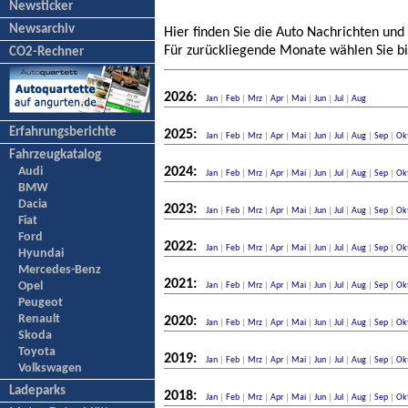
Newsticker
Newsarchiv
Hier finden Sie die Auto Nachrichten und
Für zurückliegende Monate wählen Sie bi
CO2-Rechner
2026:
Jan
|
Feb
|
Mrz
|
Apr
|
Mai
|
Jun
|
Jul
|
Aug
Erfahrungsberichte
2025:
Jan
|
Feb
|
Mrz
|
Apr
|
Mai
|
Jun
|
Jul
|
Aug
|
Sep
|
Ok
Fahrzeugkatalog
Audi
2024:
Jan
|
Feb
|
Mrz
|
Apr
|
Mai
|
Jun
|
Jul
|
Aug
|
Sep
|
Ok
BMW
Dacia
2023:
Jan
|
Feb
|
Mrz
|
Apr
|
Mai
|
Jun
|
Jul
|
Aug
|
Sep
|
Ok
Fiat
Ford
2022:
Jan
|
Feb
|
Mrz
|
Apr
|
Mai
|
Jun
|
Jul
|
Aug
|
Sep
|
Ok
Hyundai
Mercedes-Benz
2021:
Opel
Jan
|
Feb
|
Mrz
|
Apr
|
Mai
|
Jun
|
Jul
|
Aug
|
Sep
|
Ok
Peugeot
Renault
2020:
Jan
|
Feb
|
Mrz
|
Apr
|
Mai
|
Jun
|
Jul
|
Aug
|
Sep
|
Ok
Skoda
Toyota
2019:
Jan
|
Feb
|
Mrz
|
Apr
|
Mai
|
Jun
|
Jul
|
Aug
|
Sep
|
Ok
Volkswagen
Ladeparks
2018:
Jan
|
Feb
|
Mrz
|
Apr
|
Mai
|
Jun
|
Jul
|
Aug
|
Sep
|
Ok