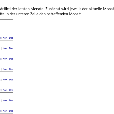
 Artikel der letzten Monate. Zunächst wird jeweils der aktuelle Monat
tte in der unteren Zeile den betreffenden Monat:
t
|
Nov
|
Dez
t
|
Nov
|
Dez
t
|
Nov
|
Dez
t
|
Nov
|
Dez
t
|
Nov
|
Dez
t
|
Nov
|
Dez
t
|
Nov
|
Dez
t
|
Nov
|
Dez