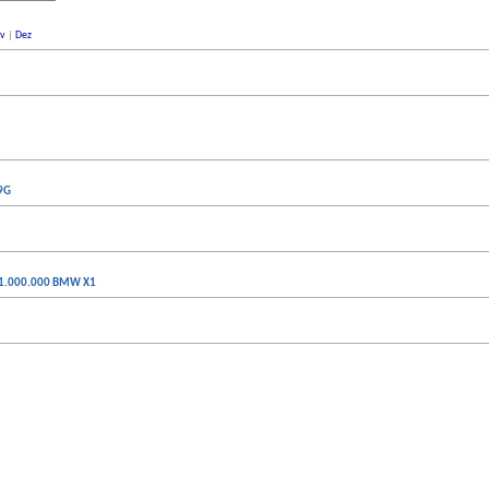
v
|
Dez
9G
 1.000.000 BMW X1