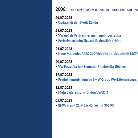
2006:
Feb
|
Mrz
|
Apr
|
Mai
|
Jun
|
Jul
|
Aug
|
Sep
|
Okt
|
No
26.07.2023
•
Update für den Skoda Kamiq
23.07.2023
•
VW up! als Verbrenner nicht mehr bestellbar
•
Preisniveau beim Tiguan Life deutlich erhöht
21.07.2023
•
Neue Mercedes AMG GLC-Modelle mit Speedshift MCT 
20.07.2023
•
VW Passat Variant Nummer 9 in den Startlöchern
19.07.2023
•
Produktionsjubiläum im BMW Group Werk Regensburg:
12.07.2023
•
Mehr Ladeleistung für den VW ID.3
05.07.2023
•
BMW bringt X1 M35i xDrive mit 300 PS