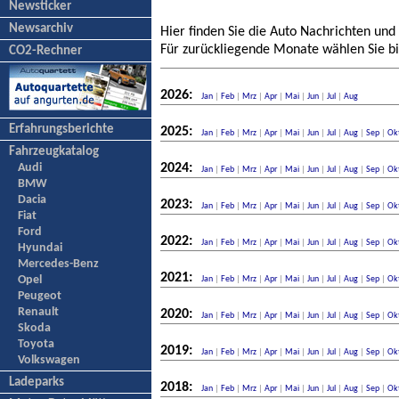
Newsticker
Newsarchiv
Hier finden Sie die Auto Nachrichten und
Für zurückliegende Monate wählen Sie bi
CO2-Rechner
2026:
Jan
|
Feb
|
Mrz
|
Apr
|
Mai
|
Jun
|
Jul
|
Aug
Erfahrungsberichte
2025:
Jan
|
Feb
|
Mrz
|
Apr
|
Mai
|
Jun
|
Jul
|
Aug
|
Sep
|
Ok
Fahrzeugkatalog
Audi
2024:
Jan
|
Feb
|
Mrz
|
Apr
|
Mai
|
Jun
|
Jul
|
Aug
|
Sep
|
Ok
BMW
Dacia
2023:
Jan
|
Feb
|
Mrz
|
Apr
|
Mai
|
Jun
|
Jul
|
Aug
|
Sep
|
Ok
Fiat
Ford
2022:
Jan
|
Feb
|
Mrz
|
Apr
|
Mai
|
Jun
|
Jul
|
Aug
|
Sep
|
Ok
Hyundai
Mercedes-Benz
2021:
Opel
Jan
|
Feb
|
Mrz
|
Apr
|
Mai
|
Jun
|
Jul
|
Aug
|
Sep
|
Ok
Peugeot
Renault
2020:
Jan
|
Feb
|
Mrz
|
Apr
|
Mai
|
Jun
|
Jul
|
Aug
|
Sep
|
Ok
Skoda
Toyota
2019:
Jan
|
Feb
|
Mrz
|
Apr
|
Mai
|
Jun
|
Jul
|
Aug
|
Sep
|
Ok
Volkswagen
Ladeparks
2018:
Jan
|
Feb
|
Mrz
|
Apr
|
Mai
|
Jun
|
Jul
|
Aug
|
Sep
|
Ok