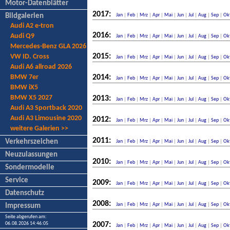
Motor-Datenblätter
2017:
Bildgalerien
Jan
|
Feb
|
Mrz
|
Apr
|
Mai
|
Jun
|
Jul
|
Aug
|
Sep
|
Ok
Audi A2 e-tron
2016:
Audi Q9
Jan
|
Feb
|
Mrz
|
Apr
|
Mai
|
Jun
|
Jul
|
Aug
|
Sep
|
Ok
Mercedes-Benz GLA 2026
2015:
VW ID. Cross
Jan
|
Feb
|
Mrz
|
Apr
|
Mai
|
Jun
|
Jul
|
Aug
|
Sep
|
Ok
Audi A6 allroad 2026
BMW 7er
2014:
Jan
|
Feb
|
Mrz
|
Apr
|
Mai
|
Jun
|
Jul
|
Aug
|
Sep
|
Ok
BMW iX5
BMW X5 2027
2013:
Jan
|
Feb
|
Mrz
|
Apr
|
Mai
|
Jun
|
Jul
|
Aug
|
Sep
|
Ok
Audi A3 Sportback 2020
Audi A3 Limousine 2020
2012:
Jan
|
Feb
|
Mrz
|
Apr
|
Mai
|
Jun
|
Jul
|
Aug
|
Sep
|
Ok
weitere Galerien >>
2011:
Verkehrszeichen
Jan
|
Feb
|
Mrz
|
Apr
|
Mai
|
Jun
|
Jul
|
Aug
|
Sep
|
Ok
Neuzulassungen
2010:
Jan
|
Feb
|
Mrz
|
Apr
|
Mai
|
Jun
|
Jul
|
Aug
|
Sep
|
Ok
Sondermodelle
Service
2009:
Jan
|
Feb
|
Mrz
|
Apr
|
Mai
|
Jun
|
Jul
|
Aug
|
Sep
|
Ok
Datenschutz
2008:
Jan
|
Feb
|
Mrz
|
Apr
|
Mai
|
Jun
|
Jul
|
Aug
|
Sep
|
Ok
Impressum
Seite abgerufen am:
06.08.2026 14:46:05
2007:
Jan
|
Feb
|
Mrz
|
Apr
|
Mai
|
Jun
|
Jul
|
Aug
|
Sep
|
Ok