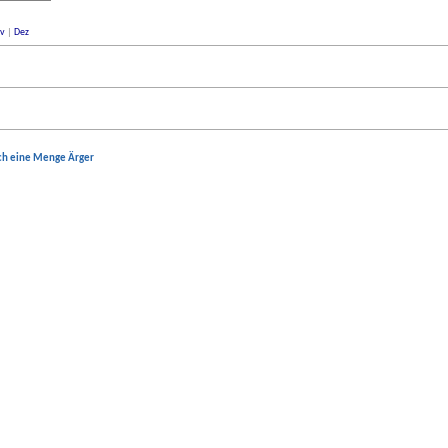
v
|
Dez
ich eine Menge Ärger