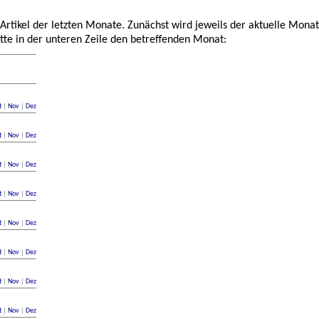
 Artikel der letzten Monate. Zunächst wird jeweils der aktuelle Monat
tte in der unteren Zeile den betreffenden Monat:
t
|
Nov
|
Dez
t
|
Nov
|
Dez
t
|
Nov
|
Dez
t
|
Nov
|
Dez
t
|
Nov
|
Dez
t
|
Nov
|
Dez
t
|
Nov
|
Dez
t
|
Nov
|
Dez