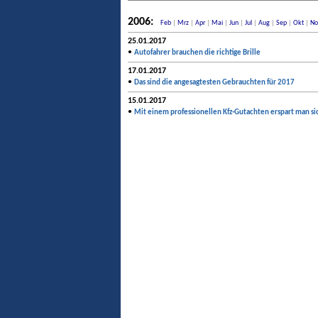
2006:
Feb
|
Mrz
|
Apr
|
Mai
|
Jun
|
Jul
|
Aug
|
Sep
|
Okt
|
No
25.01.2017
•
Autofahrer brauchen die richtige Brille
17.01.2017
•
Das sind die angesagtesten Gebrauchten für 2017
15.01.2017
•
Mit einem professionellen Kfz-Gutachten erspart man s