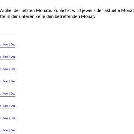
 Artikel der letzten Monate. Zunächst wird jeweils der aktuelle Monat
tte in der unteren Zeile den betreffenden Monat:
t
|
Nov
|
Dez
t
|
Nov
|
Dez
t
|
Nov
|
Dez
t
|
Nov
|
Dez
t
|
Nov
|
Dez
t
|
Nov
|
Dez
t
|
Nov
|
Dez
t
|
Nov
|
Dez