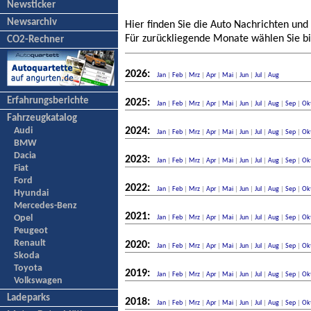
Newsticker
Newsarchiv
Hier finden Sie die Auto Nachrichten und
Für zurückliegende Monate wählen Sie bi
CO2-Rechner
2026:
Jan
|
Feb
|
Mrz
|
Apr
|
Mai
|
Jun
|
Jul
|
Aug
Erfahrungsberichte
2025:
Jan
|
Feb
|
Mrz
|
Apr
|
Mai
|
Jun
|
Jul
|
Aug
|
Sep
|
Ok
Fahrzeugkatalog
Audi
2024:
Jan
|
Feb
|
Mrz
|
Apr
|
Mai
|
Jun
|
Jul
|
Aug
|
Sep
|
Ok
BMW
Dacia
2023:
Jan
|
Feb
|
Mrz
|
Apr
|
Mai
|
Jun
|
Jul
|
Aug
|
Sep
|
Ok
Fiat
Ford
2022:
Jan
|
Feb
|
Mrz
|
Apr
|
Mai
|
Jun
|
Jul
|
Aug
|
Sep
|
Ok
Hyundai
Mercedes-Benz
2021:
Opel
Jan
|
Feb
|
Mrz
|
Apr
|
Mai
|
Jun
|
Jul
|
Aug
|
Sep
|
Ok
Peugeot
Renault
2020:
Jan
|
Feb
|
Mrz
|
Apr
|
Mai
|
Jun
|
Jul
|
Aug
|
Sep
|
Ok
Skoda
Toyota
2019:
Jan
|
Feb
|
Mrz
|
Apr
|
Mai
|
Jun
|
Jul
|
Aug
|
Sep
|
Ok
Volkswagen
Ladeparks
2018:
Jan
|
Feb
|
Mrz
|
Apr
|
Mai
|
Jun
|
Jul
|
Aug
|
Sep
|
Ok