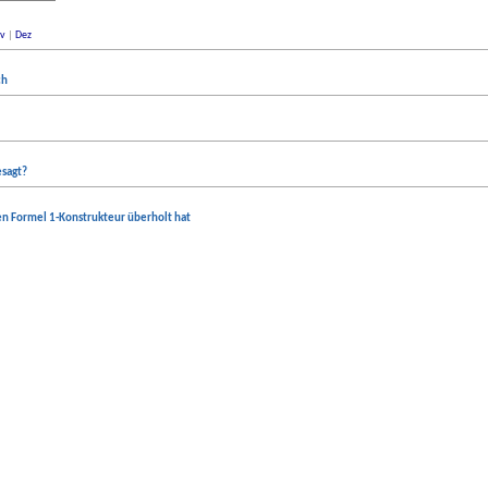
v
|
Dez
ch
sagt?
n Formel 1-Konstrukteur überholt hat