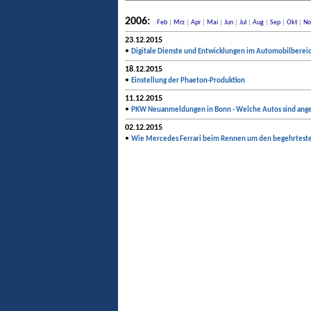
2006:
Feb
|
Mrz
|
Apr
|
Mai
|
Jun
|
Jul
|
Aug
|
Sep
|
Okt
|
No
23.12.2015
•
Digitale Dienste und Entwicklungen im Automobilberei
18.12.2015
•
Einstellung der Phaeton-Produktion
11.12.2015
•
PKW Neuanmeldungen in Bonn - Welche Autos sind ange
02.12.2015
•
Wie Mercedes Ferrari beim Rennen um den begehrteste