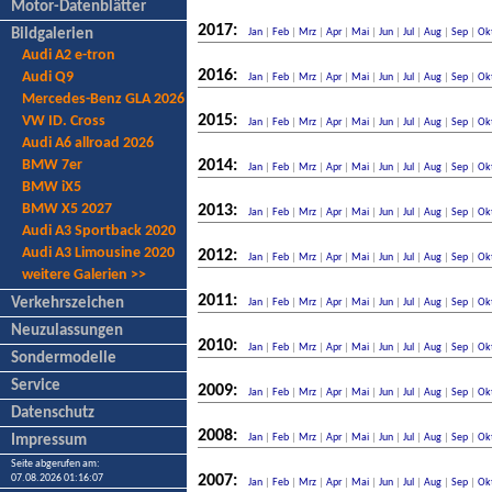
Motor-Datenblätter
2017:
Bildgalerien
Jan
|
Feb
|
Mrz
|
Apr
|
Mai
|
Jun
|
Jul
|
Aug
|
Sep
|
Ok
Audi A2 e-tron
2016:
Audi Q9
Jan
|
Feb
|
Mrz
|
Apr
|
Mai
|
Jun
|
Jul
|
Aug
|
Sep
|
Ok
Mercedes-Benz GLA 2026
2015:
VW ID. Cross
Jan
|
Feb
|
Mrz
|
Apr
|
Mai
|
Jun
|
Jul
|
Aug
|
Sep
|
Ok
Audi A6 allroad 2026
BMW 7er
2014:
Jan
|
Feb
|
Mrz
|
Apr
|
Mai
|
Jun
|
Jul
|
Aug
|
Sep
|
Ok
BMW iX5
BMW X5 2027
2013:
Jan
|
Feb
|
Mrz
|
Apr
|
Mai
|
Jun
|
Jul
|
Aug
|
Sep
|
Ok
Audi A3 Sportback 2020
Audi A3 Limousine 2020
2012:
Jan
|
Feb
|
Mrz
|
Apr
|
Mai
|
Jun
|
Jul
|
Aug
|
Sep
|
Ok
weitere Galerien >>
2011:
Verkehrszeichen
Jan
|
Feb
|
Mrz
|
Apr
|
Mai
|
Jun
|
Jul
|
Aug
|
Sep
|
Ok
Neuzulassungen
2010:
Jan
|
Feb
|
Mrz
|
Apr
|
Mai
|
Jun
|
Jul
|
Aug
|
Sep
|
Ok
Sondermodelle
Service
2009:
Jan
|
Feb
|
Mrz
|
Apr
|
Mai
|
Jun
|
Jul
|
Aug
|
Sep
|
Ok
Datenschutz
2008:
Jan
|
Feb
|
Mrz
|
Apr
|
Mai
|
Jun
|
Jul
|
Aug
|
Sep
|
Ok
Impressum
Seite abgerufen am:
07.08.2026 01:16:07
2007:
Jan
|
Feb
|
Mrz
|
Apr
|
Mai
|
Jun
|
Jul
|
Aug
|
Sep
|
Ok