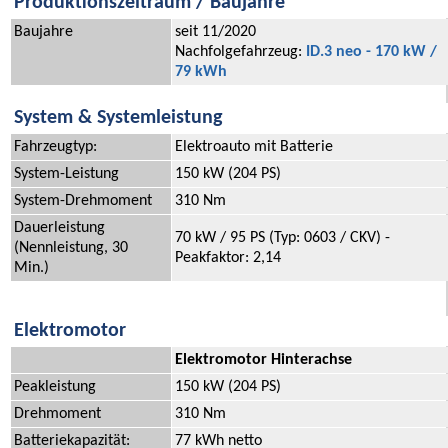
Produktionszeitraum / Baujahre
Baujahre
seit 11/2020
Nachfolgefahrzeug:
ID.3 neo - 170 kW /
79 kWh
System & Systemleistung
Fahrzeugtyp:
Elektroauto mit Batterie
System-Leistung
150 kW (204 PS)
System-Drehmoment
310 Nm
Dauerleistung
70 kW / 95 PS (Typ: 0603 / CKV) -
(Nennleistung, 30
Peakfaktor: 2,14
Min.)
Elektromotor
Elektromotor Hinterachse
Peakleistung
150 kW (204 PS)
Drehmoment
310 Nm
Batteriekapazität:
77 kWh netto