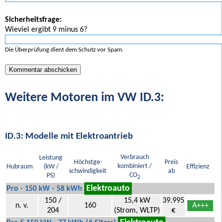
Sicherheitsfrage:
Wieviel ergibt 9 minus 6?
Die Überprüfung dient dem Schutz vor Spam.
Weitere Motoren im VW ID.3:
ID.3: Modelle mit Elektroantrieb
Verbrauch
Leistung
Höchstge-
Preis
kombiniert /
Hubraum
(kW /
Effizienz
schwindigkeit
ab
CO
PS)
2
Elektroauto
Pro - 150 kW - 58 kWh
150 /
15,4 kW
39.995
n. v.
160
A+++
204
(Strom, WLTP)
€