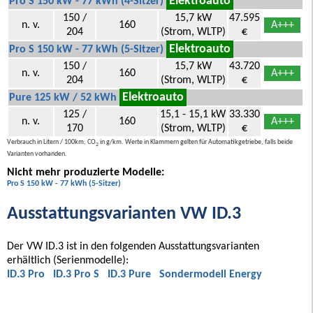
Elektroauto
Pro S 150 kW - 77 kWh (4-Sitzer)
150 /
15,7 kW
47.595
n. v.
160
A+++
204
(Strom, WLTP)
€
Elektroauto
Pro S 150 kW - 77 kWh (5-Sitzer)
150 /
15,7 kW
43.720
n. v.
160
A+++
204
(Strom, WLTP)
€
Elektroauto
Pure 125 kW / 52 kWh
125 /
15,1 - 15,1 kW
33.330
n. v.
160
A+++
170
(Strom, WLTP)
€
Verbrauch in Litern / 100km, CO
in g/km. Werte in Klammern gelten für Automatikgetriebe, falls beide
2
Varianten vorhanden.
Nicht mehr produzierte Modelle:
Pro S 150 kW - 77 kWh (5-Sitzer)
Ausstattungsvarianten VW ID.3
Der VW ID.3 ist in den folgenden Ausstattungsvarianten
erhältlich (Serienmodelle):
ID.3 Pro
ID.3 Pro S
ID.3 Pure
Sondermodell Energy