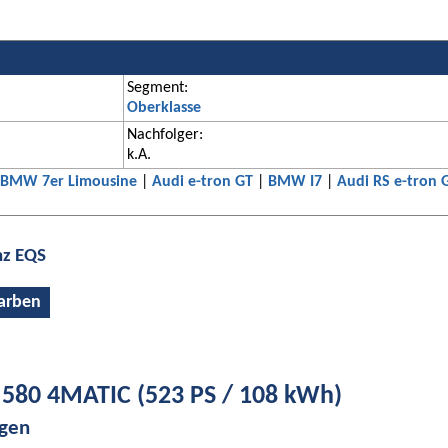
Segment:
Oberklasse
Nachfolger:
k.A.
BMW 7er Limousine
|
Audi e-tron GT
|
BMW I7
|
Audi RS e-tron 
nz EQS
arben
580 4MATIC (523 PS / 108 kWh)
ngen