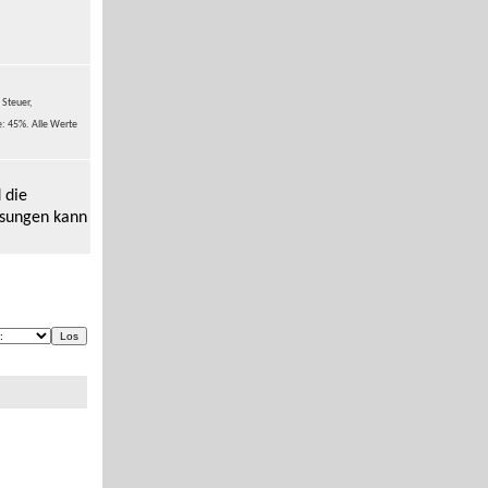
 Steuer,
e: 45%. Alle Werte
 die
ssungen kann