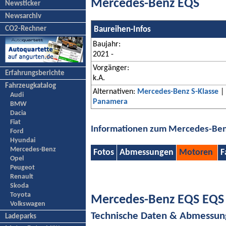
Mercedes-Benz EQS
Newsticker
Newsarchiv
CO2-Rechner
Baureihen-Infos
Baujahr:
2021 -
Vorgänger:
Erfahrungsberichte
k.A.
Fahrzeugkatalog
Alternativen:
Mercedes-Benz S-Klasse
|
Audi
Panamera
BMW
Dacia
Fiat
Informationen zum Mercedes-Be
Ford
Hyundai
Mercedes-Benz
Fotos
Abmessungen
Motoren
F
Opel
Peugeot
Renault
Skoda
Toyota
Mercedes-Benz EQS EQS 
Volkswagen
Technische Daten & Abmessu
Ladeparks