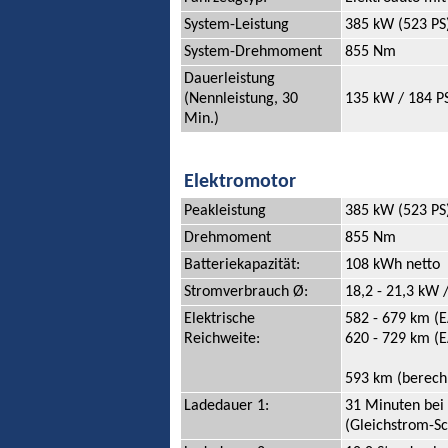
System-Leistung
385 kW (523 PS
System-Drehmoment
855 Nm
Dauerleistung
(Nennleistung, 30
135 kW / 184 PS
Min.)
Elektromotor
Peakleistung
385 kW (523 PS
Drehmoment
855 Nm
Batteriekapazität:
108 kWh netto
Stromverbrauch Ø:
18,2 - 21,3 kW 
Elektrische
582 - 679 km (E
Reichweite:
620 - 729 km (E
593 km (berech
Ladedauer 1:
31 Minuten bei
(Gleichstrom-S