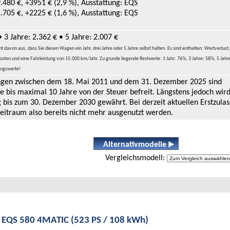
.480 €, +3951 € (2,9 %), Ausstattung: EQS
.705 €, +2225 € (1,6 %), Ausstattung: EQS
• 3 Jahre: 2.362 € • 5 Jahre: 2.007 €
davon aus, dass Sie diesen Wagen ein Jahr, drei Jahre oder 5 Jahre selbst halten. Es sind enthalten: Wertverlust,
sten und eine Fahrleistung von 15.000 km/Jahr. Zu grunde liegende Restwerte: 1 Jahr: 76%, 3 Jahre: 58%, 5 Jahr
ungswerte!
ungen zwischen dem 18. Mai 2011 und dem 31. Dezember 2025 sind
e bis maximal 10 Jahre von der Steuer befreit. Längstens jedoch wird
 bis zum 30. Dezember 2030 gewährt. Bei derzeit aktuellen Erstzula
eitraum also bereits nicht mehr ausgenutzt werden.
Alternativmodelle
Vergleichsmodell:
EQS 580 4MATIC (523 PS / 108 kWh)