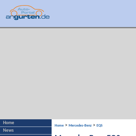
Home
>
>
Home
Mercedes-Benz
EQS
News