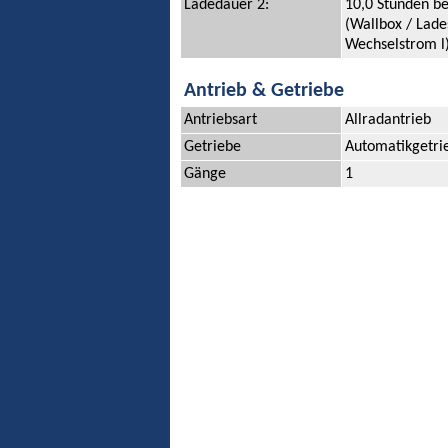
Ladedauer 2:
10,0 Stunden b
(Wallbox / Lade
Wechselstrom l
Antrieb & Getriebe
Antriebsart
Allradantrieb
Getriebe
Automatikgetri
Gänge
1