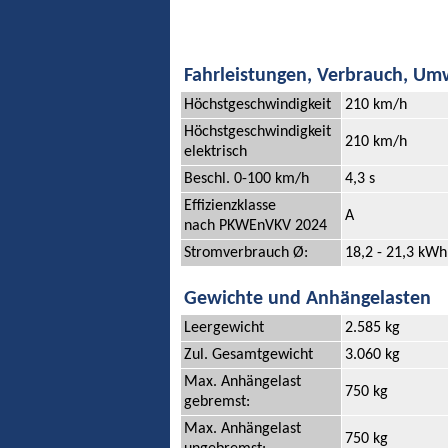
Fahrleistungen, Verbrauch, Um
Höchstgeschwindigkeit
210 km/h
Höchstgeschwindigkeit
210 km/h
elektrisch
Beschl. 0-100 km/h
4,3 s
Effizienzklasse
A
nach PKWEnVKV 2024
Stromverbrauch Ø:
18,2 - 21,3 kWh
Gewichte und Anhängelasten
Leergewicht
2.585 kg
Zul. Gesamtgewicht
3.060 kg
Max. Anhängelast
750 kg
gebremst:
Max. Anhängelast
750 kg