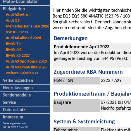
Motor-Datenblätter
Bildgalerien
Hier finden Sie die wichtigsten technis
Audi A2 e-tron
Benz EQS EQS 580 4MATIC (523 PS / 108 
Audi Q9
Sorgfalt recherchiert. Dennoch können s
Mercedes-Benz GLA 2026
werden und somit sind alle Angaben ohn
VW ID. Cross
Bemerkungen
Audi A6 allroad 2026
BMW 7er
Produktionsende April 2023
BMW iX5
Im April 2023 wurde die Produktion dies
BMW X5 2027
gesteigerte Leistung von 544 PS (Peak).
Audi A3 Sportback 2020
Audi A3 Limousine 2020
Zugeordnete KBA-Nummern
weitere Galerien >>
HSN / TSN
2222 / AXY
Verkehrszeichen
Neuzulassungen
Produktionszeitraum / Baujahr
Sondermodelle
Baujahre
07/2021 bis 04
Service
Nachfolgefahrz
Datenschutz
Impressum
System & Systemleistung
Seite abgerufen am:
08.08.2026 17:24:23
Fahrzeugtyp:
Elektroauto mit