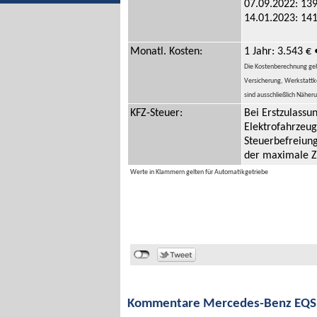
07.09.2022: 139
14.01.2023: 141
Monatl. Kosten:
1 Jahr: 3.543 € 
Die Kostenberechnung geht 
Versicherung, Werkstattko
sind ausschließlich Näher
KFZ-Steuer:
Bei Erstzulass
Elektrofahrzeug
Steuerbefreiung
der maximale Z
Werte in Klammern gelten für Automatikgetriebe
Kommentare Mercedes-Benz EQS 