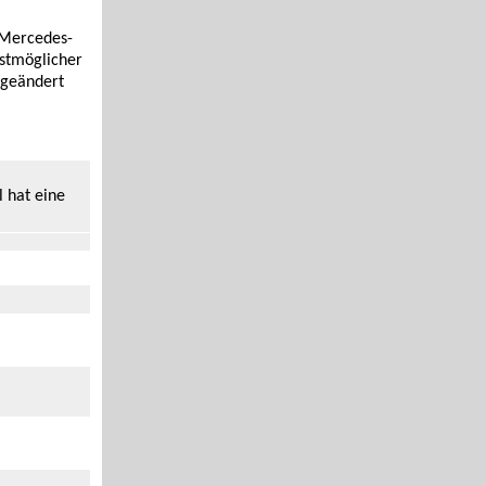
 Mercedes-
stmöglicher
 geändert
l hat eine