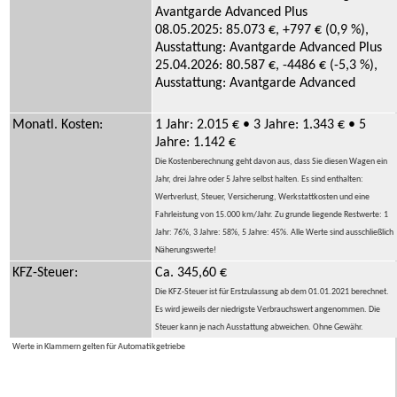
Avantgarde Advanced Plus
08.05.2025: 85.073 €, +797 € (0,9 %),
Ausstattung: Avantgarde Advanced Plus
25.04.2026: 80.587 €, -4486 € (-5,3 %),
Ausstattung: Avantgarde Advanced
Monatl. Kosten:
1 Jahr: 2.015 € • 3 Jahre: 1.343 € • 5
Jahre: 1.142 €
Die Kostenberechnung geht davon aus, dass Sie diesen Wagen ein
Jahr, drei Jahre oder 5 Jahre selbst halten. Es sind enthalten:
Wertverlust, Steuer, Versicherung, Werkstattkosten und eine
Fahrleistung von 15.000 km/Jahr. Zu grunde liegende Restwerte: 1
Jahr: 76%, 3 Jahre: 58%, 5 Jahre: 45%. Alle Werte sind ausschließlich
Näherungswerte!
KFZ-Steuer:
Ca. 345,60 €
Die KFZ-Steuer ist für Erstzulassung ab dem 01.01.2021 berechnet.
Es wird jeweils der niedrigste Verbrauchswert angenommen. Die
Steuer kann je nach Ausstattung abweichen. Ohne Gewähr.
Werte in Klammern gelten für Automatikgetriebe