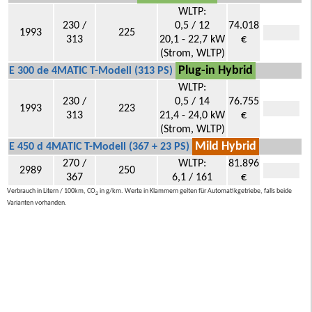
WLTP:
230 /
0,5 / 12
74.018
1993
225
313
20,1 - 22,7 kW
€
(Strom, WLTP)
Plug-in Hybrid
E 300 de 4MATIC T-Modell (313 PS)
WLTP:
230 /
0,5 / 14
76.755
1993
223
313
21,4 - 24,0 kW
€
(Strom, WLTP)
Mild Hybrid
E 450 d 4MATIC T-Modell (367 + 23 PS)
270 /
WLTP:
81.896
2989
250
367
6,1 / 161
€
Verbrauch in Litern / 100km, CO
in g/km. Werte in Klammern gelten für Automatikgetriebe, falls beide
2
Varianten vorhanden.