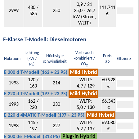
0,9 / 21
430 /
111.741
2999
250
25,0 - 26,7
585
€
kW (Strom,
WLTP)
E-Klasse T-Modell: Dieselmotoren
Verbrauch
Leistung
Höchstge-
Preis
kombiniert /
Hubraum
(kW /
Effizienz
schwindigkeit
ab
CO
PS)
2
Mild Hybrid
E 200 d T-Modell (163 + 23 PS)
120 /
WLTP:
60.928
1993
214
163
4,9 / 129
€
Mild Hybrid
E 220 d T-Modell (197 + 23 PS)
162 /
WLTP:
66.343
1993
230
220
5,0 / 130
€
Mild Hybrid
E 220 d 4MATIC T-Modell (197 + 23 PS)
145 /
WLTP:
69.080
1993
227
197
5,2 / 137
€
Plug-in Hybrid
E 300 de T-Modell (313 PS)