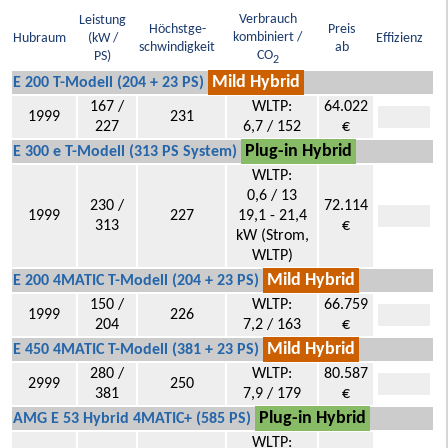
Verbrauch
Leistung
Höchstge-
Preis
kombiniert /
Hubraum
(kW /
Effizienz
schwindigkeit
ab
CO
PS)
2
Mild Hybrid
E 200 T-Modell (204 + 23 PS)
167 /
WLTP:
64.022
1999
231
227
6,7 / 152
€
Plug-in Hybrid
E 300 e T-Modell (313 PS System)
WLTP:
0,6 / 13
230 /
72.114
1999
227
19,1 - 21,4
313
€
kW (Strom,
WLTP)
Mild Hybrid
E 200 4MATIC T-Modell (204 + 23 PS)
150 /
WLTP:
66.759
1999
226
204
7,2 / 163
€
Mild Hybrid
E 450 4MATIC T-Modell (381 + 23 PS)
280 /
WLTP:
80.587
2999
250
381
7,9 / 179
€
Plug-in Hybrid
AMG E 53 Hybrid 4MATIC+ (585 PS)
WLTP: