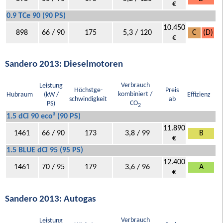
€
0.9 TCe 90 (90 PS)
10.450
898
66 / 90
175
5,3 / 120
C
(D)
€
Sandero 2013: Dieselmotoren
Verbrauch
Leistung
Höchstge-
Preis
kombiniert /
Hubraum
(kW /
Effizienz
schwindigkeit
ab
CO
PS)
2
1.5 dCi 90 eco² (90 PS)
11.890
1461
66 / 90
173
3,8 / 99
B
€
1.5 BLUE dCi 95 (95 PS)
12.400
1461
70 / 95
179
3,6 / 96
A
€
Sandero 2013: Autogas
Verbrauch
Leistung