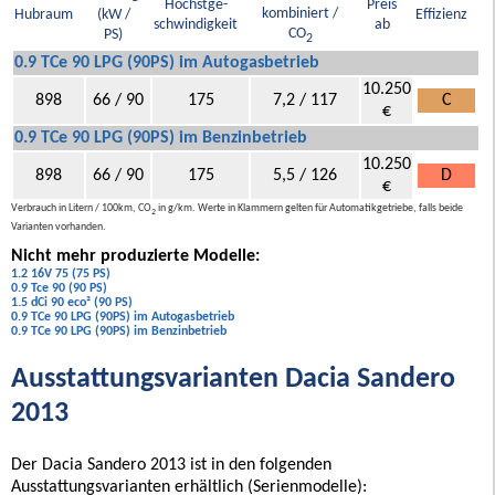
Höchstge-
Preis
kombiniert /
Hubraum
(kW /
Effizienz
schwindigkeit
ab
CO
PS)
2
0.9 TCe 90 LPG (90PS) im Autogasbetrieb
10.250
898
66 / 90
175
7,2 / 117
C
€
0.9 TCe 90 LPG (90PS) im Benzinbetrieb
10.250
898
66 / 90
175
5,5 / 126
D
€
Verbrauch in Litern / 100km, CO
in g/km. Werte in Klammern gelten für Automatikgetriebe, falls beide
2
Varianten vorhanden.
Nicht mehr produzierte Modelle:
1.2 16V 75 (75 PS)
0.9 Tce 90 (90 PS)
1.5 dCi 90 eco² (90 PS)
0.9 TCe 90 LPG (90PS) im Autogasbetrieb
0.9 TCe 90 LPG (90PS) im Benzinbetrieb
Ausstattungsvarianten Dacia Sandero
2013
Der Dacia Sandero 2013 ist in den folgenden
Ausstattungsvarianten erhältlich (Serienmodelle):