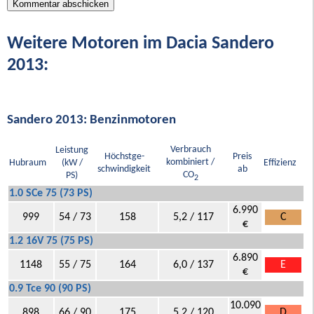
Weitere Motoren im Dacia Sandero
2013:
Sandero 2013: Benzinmotoren
Verbrauch
Leistung
Höchstge-
Preis
kombiniert /
Hubraum
(kW /
Effizienz
schwindigkeit
ab
CO
PS)
2
1.0 SCe 75 (73 PS)
6.990
999
54 / 73
158
5,2 / 117
C
€
1.2 16V 75 (75 PS)
6.890
1148
55 / 75
164
6,0 / 137
E
€
0.9 Tce 90 (90 PS)
10.090
898
66 / 90
175
5,2 / 120
D