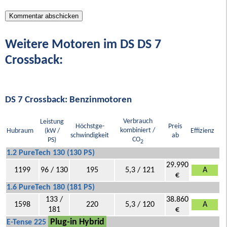
Weitere Motoren im DS DS 7
Crossback:
DS 7 Crossback: Benzinmotoren
Verbrauch
Leistung
Höchstge-
Preis
kombiniert /
Hubraum
(kW /
Effizienz
schwindigkeit
ab
CO
PS)
2
1.2 PureTech 130 (130 PS)
29.990
1199
96 / 130
195
5,3 / 121
A
€
1.6 PureTech 180 (181 PS)
133 /
38.860
1598
220
5,3 / 120
A
181
€
Plug-in Hybrid
E-Tense 225