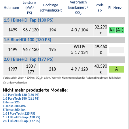
Verbrauch
Leistung
Höchstge-
Preis
kombiniert /
Hubraum
(kW /
Effizienz
schwindigkeit
ab
CO
PS)
2
1.5 l BlueHDi Fap (130 PS)
32.290
1499
96 / 130
194
4,0 / 104
A+
(A+)
€
1.5 BlueHDI 130 (130 PS)
WLTP:
49.460
1499
96 / 130
195
5,1 / 134
€
2.0 l BlueHDi Fap (177 PS)
130 /
40.590
1997
218
4,9 / 128
A
177
€
Verbrauch in Litern / 100km, CO
in g/km. Werte in Klammern gelten für Automatikgetriebe, falls beide
2
Varianten vorhanden.
Nicht mehr produzierte Modelle:
1.2 PureTech 130 (130 PS)
1.6 PureTech 180 (181 PS)
E-Tense 225
E-Tense 300 4x4
E-Tense 360 4x4
1.6 l PureTech (225 PS)
1.5 l BlueHDi Fap (130 PS)
2.0 l BlueHDi Fap (177 PS)