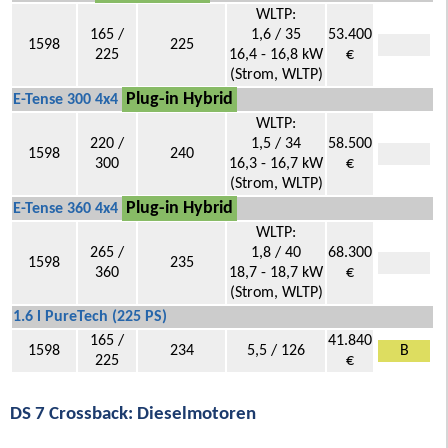
WLTP:
165 /
1,6 / 35
53.400
1598
225
225
16,4 - 16,8 kW
€
(Strom, WLTP)
Plug-in Hybrid
E-Tense 300 4x4
WLTP:
220 /
1,5 / 34
58.500
1598
240
300
16,3 - 16,7 kW
€
(Strom, WLTP)
Plug-in Hybrid
E-Tense 360 4x4
WLTP:
265 /
1,8 / 40
68.300
1598
235
360
18,7 - 18,7 kW
€
(Strom, WLTP)
1.6 l PureTech (225 PS)
165 /
41.840
1598
234
5,5 / 126
B
225
€
DS 7 Crossback: Dieselmotoren