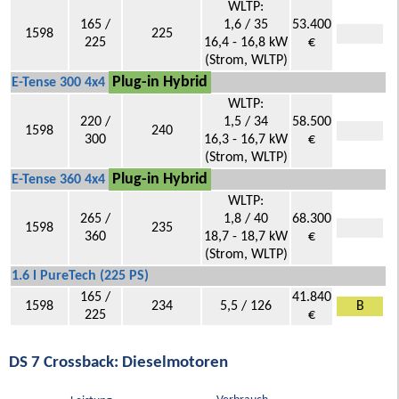
WLTP:
165 /
1,6 / 35
53.400
1598
225
225
16,4 - 16,8 kW
€
(Strom, WLTP)
Plug-in Hybrid
E-Tense 300 4x4
WLTP:
220 /
1,5 / 34
58.500
1598
240
300
16,3 - 16,7 kW
€
(Strom, WLTP)
Plug-in Hybrid
E-Tense 360 4x4
WLTP:
265 /
1,8 / 40
68.300
1598
235
360
18,7 - 18,7 kW
€
(Strom, WLTP)
1.6 l PureTech (225 PS)
165 /
41.840
1598
234
5,5 / 126
B
225
€
DS 7 Crossback: Dieselmotoren