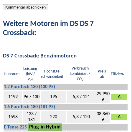
Weitere Motoren im DS DS 7
Crossback:
DS 7 Crossback: Benzinmotoren
Verbrauch
Leistung
Höchstge-
Preis
kombiniert /
Hubraum
(kW /
Effizienz
schwindigkeit
ab
CO
PS)
2
1.2 PureTech 130 (130 PS)
29.990
1199
96 / 130
195
5,3 / 121
A
€
1.6 PureTech 180 (181 PS)
133 /
38.860
1598
220
5,3 / 120
A
181
€
Plug-in Hybrid
E-Tense 225