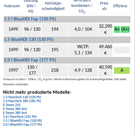
Verbrauch
Leistung
Höchstge-
Preis
kombiniert /
Hubraum
(kW /
Effizienz
schwindigkeit
ab
CO
PS)
2
1.5 l BlueHDi Fap (130 PS)
32.290
1499
96 / 130
194
4,0 / 104
A+
(A+)
€
1.5 BlueHDI 130 (130 PS)
WLTP:
49.460
1499
96 / 130
195
5,1 / 134
€
2.0 l BlueHDi Fap (177 PS)
130 /
40.590
1997
218
4,9 / 128
A
177
€
Verbrauch in Litern / 100km, CO
in g/km. Werte in Klammern gelten für Automatikgetriebe, falls beide
2
Varianten vorhanden.
Nicht mehr produzierte Modelle:
1.2 PureTech 130 (130 PS)
1.6 PureTech 180 (181 PS)
E-Tense 225
E-Tense 300 4x4
E-Tense 360 4x4
1.6 l PureTech (225 PS)
1.5 l BlueHDi Fap (130 PS)
2.0 l BlueHDi Fap (177 PS)