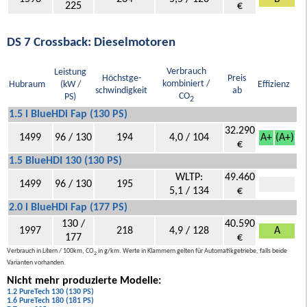
225
€
DS 7 Crossback: Dieselmotoren
Verbrauch
Leistung
Höchstge-
Preis
kombiniert /
Hubraum
(kW /
Effizienz
schwindigkeit
ab
CO
PS)
2
1.5 l BlueHDi Fap (130 PS)
32.290
1499
96 / 130
194
4,0 / 104
A+
(A+)
€
1.5 BlueHDI 130 (130 PS)
WLTP:
49.460
1499
96 / 130
195
5,1 / 134
€
2.0 l BlueHDi Fap (177 PS)
130 /
40.590
1997
218
4,9 / 128
A
177
€
Verbrauch in Litern / 100km, CO
in g/km. Werte in Klammern gelten für Automatikgetriebe, falls beide
2
Varianten vorhanden.
Nicht mehr produzierte Modelle:
1.2 PureTech 130 (130 PS)
1.6 PureTech 180 (181 PS)