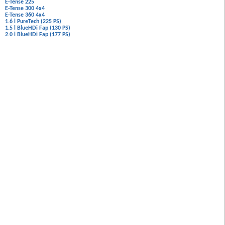
E-Tense 225
E-Tense 300 4x4
E-Tense 360 4x4
1.6 l PureTech (225 PS)
1.5 l BlueHDi Fap (130 PS)
2.0 l BlueHDi Fap (177 PS)