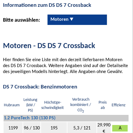
Informationen zum DS DS 7 Crossback
Motoren
Bitte auswählen:
Motoren - DS DS 7 Crossback
Hier finden Sie eine Liste mit den derzeit lieferbaren Motoren
des DS DS 7 Crossback. Weitere Angaben sind auf der Detailseite
des jeweiligen Modells hinterlegt. Alle Angaben ohne Gewähr.
DS 7 Crossback: Benzinmotoren
Verbrauch
Leistung
Höchstge-
Preis
kombiniert /
Hubraum
(kW /
Effizienz
schwindigkeit
ab
CO
PS)
2
1.2 PureTech 130 (130 PS)
29.990
1199
96 / 130
195
5,3 / 121
A
€