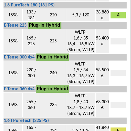
1.6 PureTech 180 (181 PS)
133 /
38.860
1598
220
5,3 / 120
A
181
€
Plug-in Hybrid
E-Tense 225
WLTP:
165 /
1,6 / 35
53.400
1598
225
225
16,4 - 16,8 kW
€
(Strom, WLTP)
Plug-in Hybrid
E-Tense 300 4x4
WLTP:
220 /
1,5 / 34
58.500
1598
240
300
16,3 - 16,7 kW
€
(Strom, WLTP)
Plug-in Hybrid
E-Tense 360 4x4
WLTP:
265 /
1,8 / 40
68.300
1598
235
360
18,7 - 18,7 kW
€
(Strom, WLTP)
1.6 l PureTech (225 PS)
165 /
41.840
1598
234
5,5 / 126
B