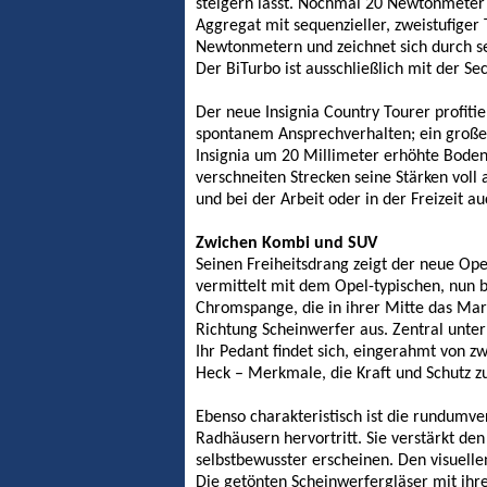
steigern lässt. Nochmal 20 Newtonmeter 
Aggregat mit sequenzieller, zweistufige
Newtonmetern und zeichnet sich durch s
Der BiTurbo ist ausschließlich mit der Se
Der neue Insignia Country Tourer profitie
spontanem Ansprechverhalten; ein großer
Insignia um 20 Millimeter erhöhte Bodenf
verschneiten Strecken seine Stärken voll 
und bei der Arbeit oder in der Freizeit 
Zwichen Kombi und SUV
Seinen Freiheitsdrang zeigt der neue Ope
vermittelt mit dem Opel-typischen, nun br
Chromspange, die in ihrer Mitte das Mar
Richtung Scheinwerfer aus. Zentral unter
Ihr Pedant findet sich, eingerahmt von
Heck – Merkmale, die Kraft und Schutz zu
Ebenso charakteristisch ist die rundumve
Radhäusern hervortritt. Sie verstärkt den
selbstbewusster erscheinen. Den visuelle
Die getönten Scheinwerfergläser mit ih