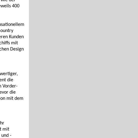
 wie der
eweils 400
nsationellem
Country
seren Kunden
chiffs mit
schen Design
wertiger,
ent die
n Vorder-
evor die
tion mit dem
ehr
t mit
 und -