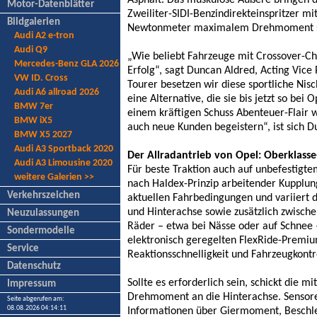
Asphalt. Das muskulöse Äußere bringen 
Motor-Datenblätter
Zweiliter-SIDI-Benzindirekteinspritzer m
Bildgalerien
Newtonmeter maximalem Drehmoment sic
Audi A2 e-tron
Audi Q9
„Wie beliebt Fahrzeuge mit Crossover-Ch
Mercedes-Benz GLA 2026
Erfolg“, sagt Duncan Aldred, Acting Vice
VW ID. Cross
Tourer besetzen wir diese sportliche Nis
Audi A6 allroad 2026
eine Alternative, die sie bis jetzt so bei
BMW 7er
einem kräftigen Schuss Abenteuer-Flair w
BMW iX5
auch neue Kunden begeistern“, ist sich D
BMW X5 2027
Audi A3 Sportback 2020
Der Allradantrieb von Opel: Oberklasse
Audi A3 Limousine 2020
Für beste Traktion auch auf unbefestigte
weitere Galerien >>
nach Haldex-Prinzip arbeitender Kupplung
Verkehrszeichen
aktuellen Fahrbedingungen und variiert 
und Hinterachse sowie zusätzlich zwischen
Neuzulassungen
Räder – etwa bei Nässe oder auf Schnee
Sondermodelle
elektronisch geregelten FlexRide-Premiu
Service
Reaktionsschnelligkeit und Fahrzeugkontr
Datenschutz
Sollte es erforderlich sein, schickt die
Impressum
Drehmoment an die Hinterachse. Sensore
Seite abgerufen am:
08.08.2026 04:14:11
Informationen über Giermoment, Beschle