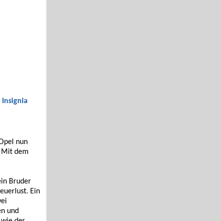
•
Insignia
 Opel nun
. Mit dem
ein Bruder
euerlust. Ein
wei
en und