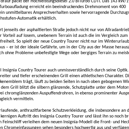
drauf packt der Hochleistungsdiesel 2.0 BiTurbo CDTI. Das 143 kW/1
r Turboaufladung erreicht ein beeindruckendes Drehmoment von 400
ein unmittelbares Ansprechverhalten sowie hervorragende Durchzugs
chsstufen-Automatik erhältlich.
rt jenseits der asphaltierten Straße jedoch nicht nur von Allradantrie
 Vorteil auf losem, unebenem Terrain ist auch die im Vergleich zu
reiheit. So spielt der neue Country Tourer nicht nur im Winterurlaub
aus – er ist der ideale Gefährte, um in der City aus der Masse herau
auch ohne Probleme unbefestigte Wege oder bergiges Terrain zu meist
l Insignia Country Tourer auch unmissverständlich durch seine Optik.
eiter und tiefer erscheinenden Grill einen athletischen Charakter. D
kenemblem trägt, läuft zu beiden Seiten in nach oben gebogenen Wi
 dem Grill blitzt die silbern glänzende, Schutzplatte unter dem Moto
 zwei chromglänzenden Auspuffendrohren, in ebenso prominenter Aus
gleich vermitteln.
rlaufende, anthrazitfarbene Schutzverkleidung, die insbesondere an 
 kernigen Auftritt des Insignia Country Tourer und lässt ihn so noch b
n Feinschliff verleihen dem neuen Insignia-Modell die Front- und Hec
ren Chromeinfassungen sehen besonders hochwertig aus und verfügen