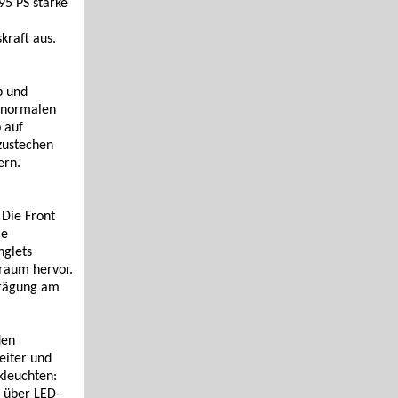
95 PS starke
kraft aus.
b und
m normalen
 auf
szustechen
ern.
 Die Front
ie
nglets
rraum hervor.
prägung am
den
reiter und
kleuchten:
 über LED-