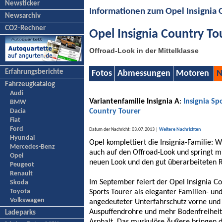
Newsticker
Informationen zum Opel Insignia
Newsarchiv
CO2-Rechner
Opel Insignia Country To
Offroad-Look in der Mittelklasse
Erfahrungsberichte
Fotos
Abmessungen
Motoren
N
Fahrzeugkatalog
Audi
Variantenfamilie Insignia A
:
Insignia Sp
BMW
Dacia
Country Tourer
Fiat
Ford
Datum der Nachricht: 03.07.2013 |
Weitere Nachrichten
Hyundai
Opel komplettiert die Insignia-Familie: 
Mercedes-Benz
auch auf den Offroad-Look und springt m
Opel
neuen Look und den gut überarbeiteten R
Peugeot
Renault
Im September feiert der Opel Insignia Co
Skoda
Toyota
Sports Tourer als eleganter Familien- und
Volkswagen
angedeuteter Unterfahrschutz vorne und 
Auspuffendrohre und mehr Bodenfreiheit c
Ladeparks