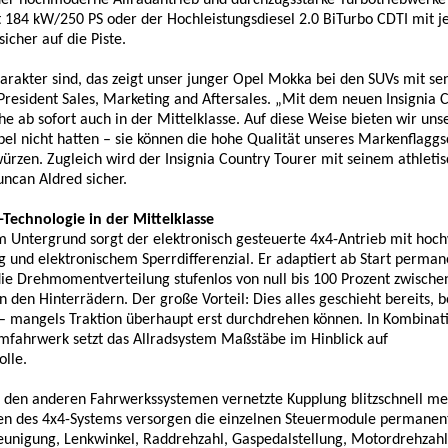
der hochmoderne Allradantrieb und durchzugsstarke Turbotriebwerke
it 184 kW/250 PS oder der Hochleistungsdiesel 2.0 BiTurbo CDTI mit j
her auf die Piste.
arakter sind, das zeigt unser junger Opel Mokka bei den SUVs mit se
 President Sales, Marketing and Aftersales. „Mit dem neuen Insignia 
che ab sofort auch in der Mittelklasse. Auf diese Weise bieten wir un
 Opel nicht hatten – sie können die hohe Qualität unseres Markenflaggs
ürzen. Zugleich wird der Insignia Country Tourer mit seinem athleti
uncan Aldred sicher.
-Technologie in der Mittelklasse
m Untergrund sorgt der elektronisch gesteuerte 4x4-Antrieb mit hoch
 und elektronischem Sperrdifferenzial. Er adaptiert ab Start perman
die Drehmomentverteilung stufenlos von null bis 100 Prozent zwische
 den Hinterrädern. Der große Vorteil: Dies alles geschieht bereits, b
 – mangels Traktion überhaupt erst durchdrehen können. In Kombina
mfahrwerk setzt das Allradsystem Maßstäbe im Hinblick auf
olle.
 mit den anderen Fahrwerkssystemen vernetzte Kupplung blitzschnell m
n des 4x4-Systems versorgen die einzelnen Steuermodule permanen
unigung, Lenkwinkel, Raddrehzahl, Gaspedalstellung, Motordrehzahl