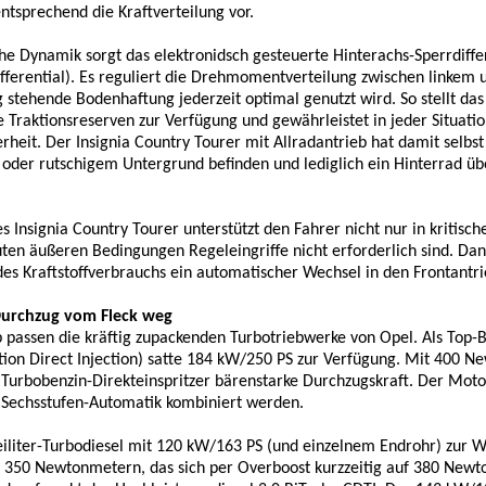
tsprechend die Kraftverteilung vor.
che Dynamik sorgt das elektronidsch gesteuerte Hinterachs-Sperrdiffe
 Differential). Es reguliert die Drehmomentverteilung zwischen linkem
g stehende Bodenhaftung jederzeit optimal genutzt wird. So stellt da
raktionsreserven zur Verfügung und gewährleistet in jeder Situatio
rheit. Der Insignia Country Tourer mit Allradantrieb hat damit selbs
 oder rutschigem Untergrund befinden und lediglich ein Hinterrad üb
 Insignia Country Tourer unterstützt den Fahrer nicht nur in kritisch
uten äußeren Bedingungen Regeleingriffe nicht erforderlich sind. Dan
es Kraftstoffverbrauchs ein automatischer Wechsel in den Frontantr
Durchzug vom Fleck weg
passen die kräftig zupackenden Turbotriebwerke von Opel. Als Top-
gnition Direct Injection) satte 184 kW/250 PS zur Verfügung. Mit 400 
rbobenzin-Direkteinspritzer bärenstarke Durchzugskraft. Der Moto
 Sechsstufen-Automatik kombiniert werden.
eiliter-Turbodiesel mit 120 kW/163 PS (und einzelnem Endrohr) zur W
n 350 Newtonmetern, das sich per Overboost kurzzeitig auf 380 New