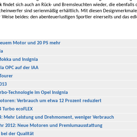
fik findet sich auch an Rück- und Bremsleuchten wieder, die ebenfalls
scheinwerfer sind serienmäßig erhältlich. Mit diesen Designmerkmale
 Weise beides: den abenteuerlustigen Sportler einerseits und das edl
 neuem Motor und 20 PS mehr
ia
Mokka und Insignia
nia OPC auf der IAA
Tourer
2013
rbo-Technologie im Opel Insignia
lmotoren: Verbrauch um etwa 12 Prozent reduziert
.4 Turbo ecoFLEX
x4: Mehr Leistung und Drehmoment, weniger Verbrauch
jahr 2012: Neue Motoren und Premiumausstattung
e bei der Qualität