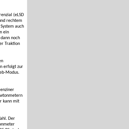
renzial (eLSD
 und rechtem
s System auch
n ein
t dann noch
er Traktion
en
n erfolgt zur
ieb-Modus.
Benziner
Newtonmetern
r kann mit
ahl. Der
tonmeter