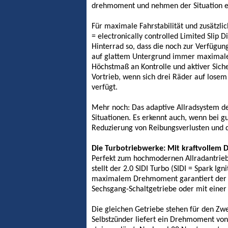
drehmoment und nehmen der Situation en
Für maximale Fahrstabilität und zusätzli
= electronically controlled Limited Slip
Hinterrad so, dass die noch zur Verfügun
auf glattem Untergrund immer maximale T
Höchstmaß an Kontrolle und aktiver Siche
Vortrieb, wenn sich drei Räder auf losem
verfügt.
Mehr noch: Das adaptive Allradsystem des
Situationen. Es erkennt auch, wenn bei g
Reduzierung von Reibungsverlusten und d
Die Turbotriebwerke: Mit kraftvollem 
Perfekt zum hochmodernen Allradantrieb 
stellt der 2.0 SIDI Turbo (SIDI = Spark I
maximalem Drehmoment garantiert der Tu
Sechsgang-Schaltgetriebe oder mit einer
Die gleichen Getriebe stehen für den Zw
Selbstzünder liefert ein Drehmoment vo