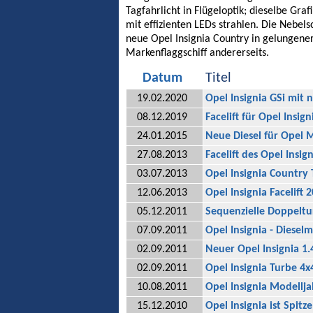
Tagfahrlicht in Flügeloptik; dieselbe Gra
mit effizienten LEDs strahlen. Die Nebel
neue Opel Insignia Country in gelungener
Markenflaggschiff andererseits.
Datum
Titel
19.02.2020
Opel Insignia GSi mit
08.12.2019
Facelift für Opel Insign
24.01.2015
Neue Diesel für Opel 
27.08.2013
Facelift des Opel Insig
03.07.2013
Opel Insignia Country 
12.06.2013
Opel Insignia Facelift 
05.12.2011
Sequenzielle Doppeltu
07.09.2011
Opel Insignia - Diese
02.09.2011
Neuer Opel Insignia 1
02.09.2011
Opel Insignia Turbe 4
10.08.2011
Opel Insignia Modell
15.12.2010
Opel Insignia ist Spitz