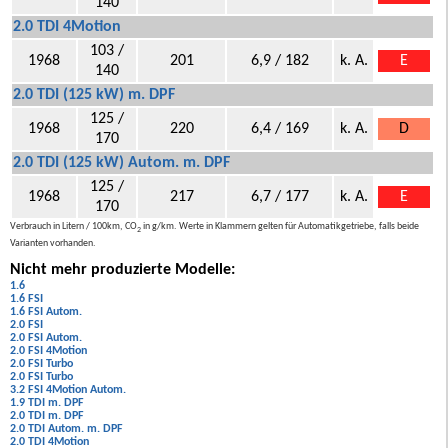
140
2.0 TDI 4Motion
103 /
1968
201
6,9 / 182
k. A.
E
140
2.0 TDI (125 kW) m. DPF
125 /
1968
220
6,4 / 169
k. A.
D
170
2.0 TDI (125 kW) Autom. m. DPF
125 /
1968
217
6,7 / 177
k. A.
E
170
Verbrauch in Litern / 100km, CO
in g/km. Werte in Klammern gelten für Automatikgetriebe, falls beide
2
Varianten vorhanden.
Nicht mehr produzierte Modelle:
1.6
1.6 FSI
1.6 FSI Autom.
2.0 FSI
2.0 FSI Autom.
2.0 FSI 4Motion
2.0 FSI Turbo
2.0 FSI Turbo
3.2 FSI 4Motion Autom.
1.9 TDI m. DPF
2.0 TDI m. DPF
2.0 TDI Autom. m. DPF
2.0 TDI 4Motion