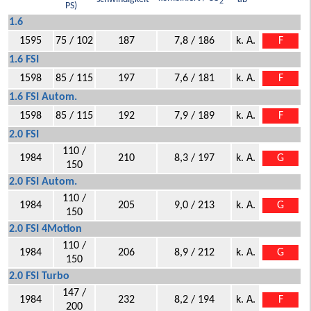
2
PS)
1.6
1595
75 / 102
187
7,8 / 186
k. A.
F
1.6 FSI
1598
85 / 115
197
7,6 / 181
k. A.
F
1.6 FSI Autom.
1598
85 / 115
192
7,9 / 189
k. A.
F
2.0 FSI
110 /
1984
210
8,3 / 197
k. A.
G
150
2.0 FSI Autom.
110 /
1984
205
9,0 / 213
k. A.
G
150
2.0 FSI 4Motion
110 /
1984
206
8,9 / 212
k. A.
G
150
2.0 FSI Turbo
147 /
1984
232
8,2 / 194
k. A.
F
200