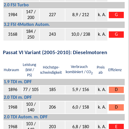
2.0 FSI Turbo
147 /
1984
227
8,9 / 212
k. A.
G
200
3.2 FSI 4Motion Autom.
184 /
3168
243
10,0 / 238
k. A.
G
250
Passat VI Variant (2005-2010): Dieselmotoren
Leistung
Verbrauch
Höchstge-
Preis
Hubraum
(kW /
Effizienz
kombiniert / CO
schwindigkeit
ab
2
PS)
1.9 TDI m. DPF
1896
77 / 105
185
5,9 / 156
k. A.
D
2.0 TDI m. DPF
103 /
1968
206
6,0 / 158
k. A.
D
140
2.0 TDI Autom. m. DPF
103 /
1968
203
6,8 / 180
k. A.
E