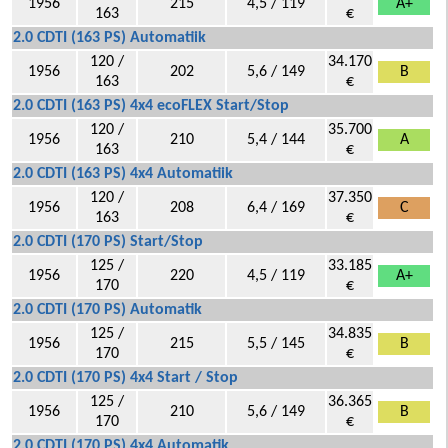
1956
215
4,5 / 119
A+
163
€
2.0 CDTI (163 PS) Automatiik
120 /
34.170
1956
202
5,6 / 149
B
163
€
2.0 CDTI (163 PS) 4x4 ecoFLEX Start/Stop
120 /
35.700
1956
210
5,4 / 144
A
163
€
2.0 CDTI (163 PS) 4x4 Automatiik
120 /
37.350
1956
208
6,4 / 169
C
163
€
2.0 CDTI (170 PS) Start/Stop
125 /
33.185
1956
220
4,5 / 119
A+
170
€
2.0 CDTI (170 PS) Automatik
125 /
34.835
1956
215
5,5 / 145
B
170
€
2.0 CDTI (170 PS) 4x4 Start / Stop
125 /
36.365
1956
210
5,6 / 149
B
170
€
2.0 CDTI (170 PS) 4x4 Automatik