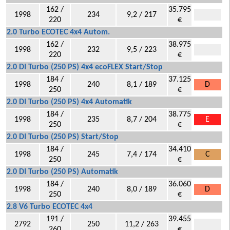
162 /
35.795
1998
234
9,2 / 217
220
€
2.0 Turbo ECOTEC 4x4 Autom.
162 /
38.975
1998
232
9,5 / 223
220
€
2.0 DI Turbo (250 PS) 4x4 ecoFLEX Start/Stop
184 /
37.125
1998
240
8,1 / 189
D
250
€
2.0 DI Turbo (250 PS) 4x4 Automatik
184 /
38.775
1998
235
8,7 / 204
E
250
€
2.0 DI Turbo (250 PS) Start/Stop
184 /
34.410
1998
245
7,4 / 174
C
250
€
2.0 DI Turbo (250 PS) Automatik
184 /
36.060
1998
240
8,0 / 189
D
250
€
2.8 V6 Turbo ECOTEC 4x4
191 /
39.455
2792
250
11,2 / 263
260
€