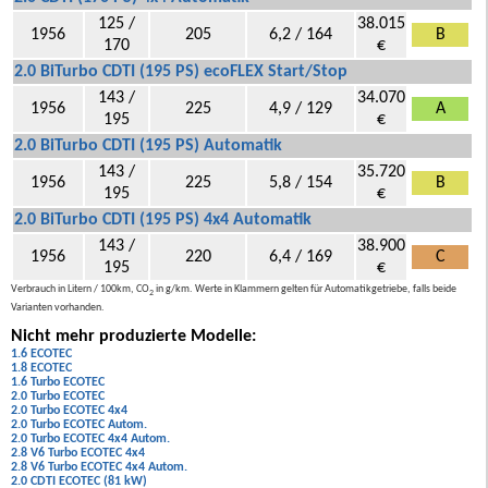
125 /
38.015
1956
205
6,2 / 164
B
170
€
2.0 BiTurbo CDTI (195 PS) ecoFLEX Start/Stop
143 /
34.070
1956
225
4,9 / 129
A
195
€
2.0 BiTurbo CDTI (195 PS) Automatik
143 /
35.720
1956
225
5,8 / 154
B
195
€
2.0 BiTurbo CDTI (195 PS) 4x4 Automatik
143 /
38.900
1956
220
6,4 / 169
C
195
€
Verbrauch in Litern / 100km, CO
in g/km. Werte in Klammern gelten für Automatikgetriebe, falls beide
2
Varianten vorhanden.
Nicht mehr produzierte Modelle:
1.6 ECOTEC
1.8 ECOTEC
1.6 Turbo ECOTEC
2.0 Turbo ECOTEC
2.0 Turbo ECOTEC 4x4
2.0 Turbo ECOTEC Autom.
2.0 Turbo ECOTEC 4x4 Autom.
2.8 V6 Turbo ECOTEC 4x4
2.8 V6 Turbo ECOTEC 4x4 Autom.
2.0 CDTI ECOTEC (81 kW)