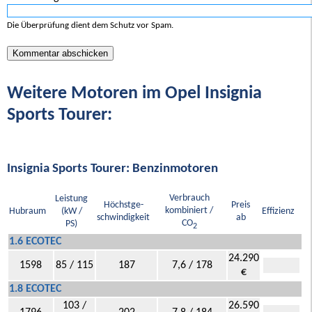
Die Überprüfung dient dem Schutz vor Spam.
Weitere Motoren im Opel Insignia
Sports Tourer:
Insignia Sports Tourer: Benzinmotoren
Verbrauch
Leistung
Höchstge-
Preis
kombiniert /
Hubraum
(kW /
Effizienz
schwindigkeit
ab
CO
PS)
2
1.6 ECOTEC
24.290
1598
85 / 115
187
7,6 / 178
€
1.8 ECOTEC
103 /
26.590