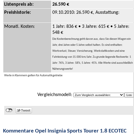
Listenpreis ab:
26.590 €
Preishistorie:
09.10.2010: 26.590 €, Ausstattung:
Monatl. Kosten:
1 Jahr: 836 € • 3 Jahre: 615 € • 5 Jahre:
548 €
Die Kostenberechnung geht davon aus, dass Sie diesen Wagen ein
Jahr, drei Jahre oder 5 Jahre selbst halten. Es sind enthalten:
Wertverlust, Steuer, Versicherung, Werkstattkosten und eine
Fahrleistung von 15.000 km/Jahr. Zu grunde liegende Restwerte: 1
Jahr: 76%, 3 Jahre: 58%, 5 Jahre: 45%. Alle Werte sind ausschließlich
Näherungswerte!
Werte in Klammern gelten für Automatikgetriebe
Vergleichsmodell:
Kommentare Opel Insignia Sports Tourer 1.8 ECOTEC