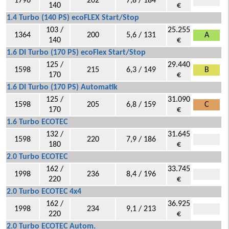
1796
202
7,8 / 184
140
€
1.4 Turbo (140 PS) ecoFLEX Start/Stop
103 /
25.255
1364
200
5,6 / 131
A
140
€
1.6 DI Turbo (170 PS) ecoFlex Start/Stop
125 /
29.440
1598
215
6,3 / 149
B
170
€
1.6 DI Turbo (170 PS) Automatik
125 /
31.090
1598
205
6,8 / 159
C
170
€
1.6 Turbo ECOTEC
132 /
31.645
1598
220
7,9 / 186
180
€
2.0 Turbo ECOTEC
162 /
33.745
1998
236
8,4 / 196
220
€
2.0 Turbo ECOTEC 4x4
162 /
36.925
1998
234
9,1 / 213
220
€
2.0 Turbo ECOTEC Autom.