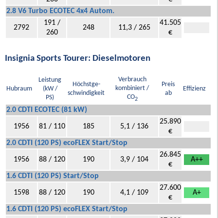
2.8 V6 Turbo ECOTEC 4x4 Autom.
191 /
41.505
2792
248
11,3 / 265
260
€
Insignia Sports Tourer: Dieselmotoren
Verbrauch
Leistung
Höchstge-
Preis
kombiniert /
Hubraum
(kW /
Effizienz
schwindigkeit
ab
CO
PS)
2
2.0 CDTI ECOTEC (81 kW)
25.890
1956
81 / 110
185
5,1 / 136
€
2.0 CDTI (120 PS) ecoFLEX Start/Stop
26.845
1956
88 / 120
190
3,9 / 104
A++
€
1.6 CDTI (120 PS) Start/Stop
27.600
1598
88 / 120
190
4,1 / 109
A+
€
1.6 CDTI (120 PS) ecoFLEX Start/Stop