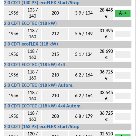
2.0 CDTI (140 PS) ecoFLEX Start/Stop
103 /
28.445
1956
200
3,9 / 104
A++
140
€
2.0 CDTI ECOTEC (118 kW)
118 /
31.495
1956
212
5,6 / 149
160
€
2.0 CDTI ecoFLEX (118 kW)
118 /
28.690
1956
215
5,1 / 134
160
€
2.0 CDTI ECOTEC (118 kW) 4x4
118 /
36.725
1956
210
6,2 / 164
160
€
2.0 CDTI ECOTEC (118 kW) Autom.
118 /
33.545
1956
210
6,2 / 164
160
€
2.0 CDTI ECOTEC (118 kW) 4x4 Autom.
118 /
36.725
1956
208
6,8 / 179
160
€
2.0 CDTI (163 PS) ecoFLEX Start/Stop
120 /
32.520