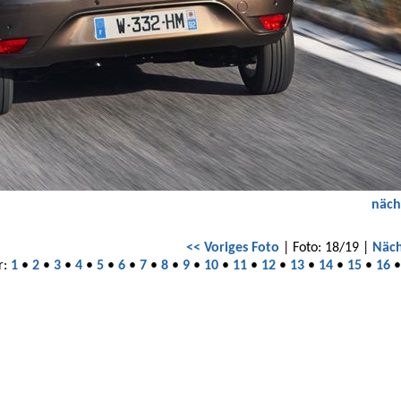
näch
<< Voriges Foto
| Foto: 18/19 |
Näch
r:
1
•
2
•
3
•
4
•
5
•
6
•
7
•
8
•
9
•
10
•
11
•
12
•
13
•
14
•
15
•
16