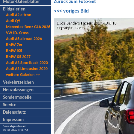
Zurück zum Foto-Set
Motor-Datenblätter
Bildgalerien
<<< voriges Bild
Audi A2 e-tron
Audi Q9
Mercedes-Benz GLA 2026
VW ID. Cross
Audi A6 allroad 2026
BMW 7er
BMW iX5
BMW X5 2027
Audi A3 Sportback 2020
Audi A3 Limousine 2020
weitere Galerien >>
Verkehrszeichen
Neuzulassungen
Sondermodelle
Service
Datenschutz
Impressum
Seite abgerufen am:
09.08.2026 10:35:54