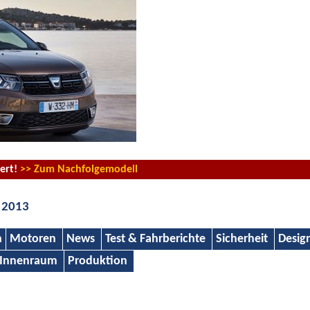
iert!
>> Zum Nachfolgemodell
 2013
n
Motoren
News
Test & Fahrberichte
Sicherheit
Desig
Innenraum
Produktion