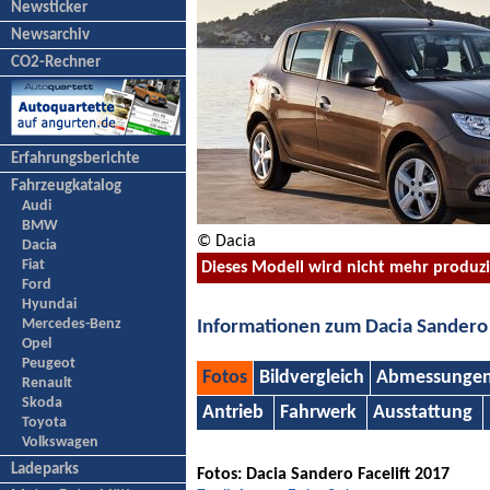
Newsticker
Newsarchiv
CO2-Rechner
Erfahrungsberichte
Fahrzeugkatalog
Audi
BMW
© Dacia
Dacia
Fiat
Dieses Modell wird nicht mehr produz
Ford
Hyundai
Mercedes-Benz
Informationen zum Dacia Sandero
Opel
Peugeot
Fotos
Bildvergleich
Abmessunge
Renault
Skoda
Antrieb
Fahrwerk
Ausstattung
Toyota
Volkswagen
Ladeparks
Fotos: Dacia Sandero Facelift 2017