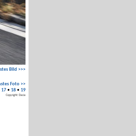
stes Bild >>>
stes Foto >>
•
17
•
18
•
19
Copyright: Dacia