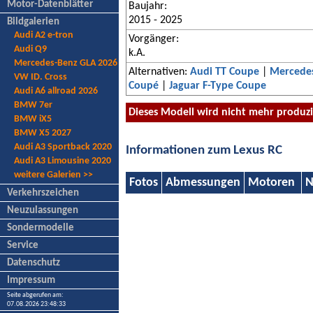
Motor-Datenblätter
Baujahr:
2015 - 2025
Bildgalerien
Audi A2 e-tron
Vorgänger:
Audi Q9
k.A.
Mercedes-Benz GLA 2026
Alternativen:
Audi TT Coupe
|
Mercedes
VW ID. Cross
Coupé
|
Jaguar F-Type Coupe
Audi A6 allroad 2026
BMW 7er
Dieses Modell wird nicht mehr produzi
BMW iX5
BMW X5 2027
Audi A3 Sportback 2020
Informationen zum Lexus RC
Audi A3 Limousine 2020
weitere Galerien >>
Fotos
Abmessungen
Motoren
N
Verkehrszeichen
Neuzulassungen
Sondermodelle
Service
Datenschutz
Impressum
Seite abgerufen am:
07.08.2026 23:48:33