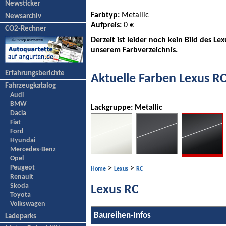
Newsticker
Farbtyp:
Metallic
Newsarchiv
Aufpreis:
0 €
CO2-Rechner
Derzeit ist leider noch kein Bild des L
unserem Farbverzeichnis.
Erfahrungsberichte
Aktuelle Farben Lexus R
Fahrzeugkatalog
Audi
BMW
Lackgruppe: Metallic
Dacia
Fiat
Ford
Hyundai
Mercedes-Benz
Opel
Peugeot
>
>
Home
Lexus
RC
Renault
Skoda
Lexus RC
Toyota
Volkswagen
Baureihen-Infos
Ladeparks