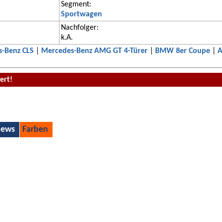
Segment:
Sportwagen
Nachfolger:
k.A.
-Benz CLS
|
Mercedes-Benz AMG GT 4-Türer
|
BMW 8er Coupe
|
A
ert!
ews
Farben