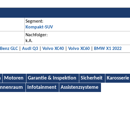
Segment:
Kompakt-SUV
Nachfolger:
k.A.
Benz GLC
|
Audi Q3
|
Volvo XC40
|
Volvo XC60
|
BMW X1 2022
n
Motoren
Garantie & Inspektion
Sicherheit
Karosserie
Innenraum
Infotainment
Assistenzsysteme