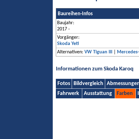
Baureihen-Infos
Baujahr:
2017 -
Vorgänger:
Skoda Yeti
Alternativen:
VW Tiguan III
|
Mercedes-
Informationen zum Skoda Karoq
Fotos
Bildvergleich
Abmessunge
Fahrwerk
Ausstattung
Farben