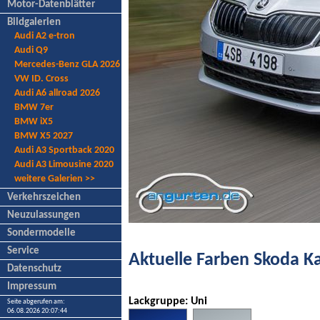
Motor-Datenblätter
Bildgalerien
Audi A2 e-tron
Audi Q9
Mercedes-Benz GLA 2026
VW ID. Cross
Audi A6 allroad 2026
BMW 7er
BMW iX5
BMW X5 2027
Audi A3 Sportback 2020
Audi A3 Limousine 2020
weitere Galerien >>
Verkehrszeichen
Neuzulassungen
Sondermodelle
Service
Aktuelle Farben Skoda K
Datenschutz
Impressum
Lackgruppe: Uni
Seite abgerufen am:
06.08.2026 20:07:44