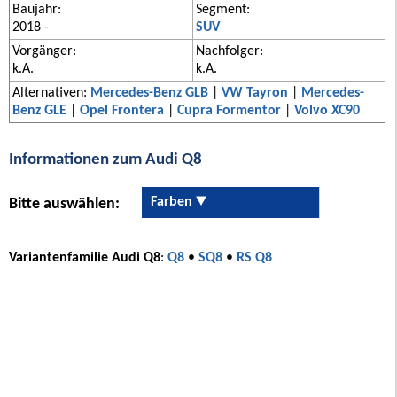
Baujahr:
Segment:
2018 -
SUV
Vorgänger:
Nachfolger:
k.A.
k.A.
Alternativen:
Mercedes-Benz GLB
|
VW Tayron
|
Mercedes-
Benz GLE
|
Opel Frontera
|
Cupra Formentor
|
Volvo XC90
Informationen zum Audi Q8
Farben
Bitte auswählen:
Variantenfamilie Audi Q8
:
Q8
•
SQ8
•
RS Q8