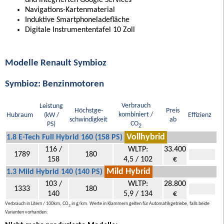
und integrierten Google Services
Navigations-Kartenmaterial
Induktive Smartphoneladefläche
Digitale Instrumententafel 10 Zoll
Modelle Renault Symbioz
Symbioz: Benzinmotoren
Verbrauch
Leistung
Höchstge-
Preis
kombiniert /
Hubraum
(kW /
Effizienz
schwindigkeit
ab
CO
PS)
2
Vollhybrid
1.8 E-Tech Full Hybrid 160 (158 PS)
116 /
WLTP:
33.400
1789
180
158
4,5 / 102
€
Mild Hybrid
1.3 Mild Hybrid 140 (140 PS)
103 /
WLTP:
28.800
1333
180
140
5,9 / 134
€
Verbrauch in Litern / 100km, CO
in g/km. Werte in Klammern gelten für Automatikgetriebe, falls beide
2
Varianten vorhanden.