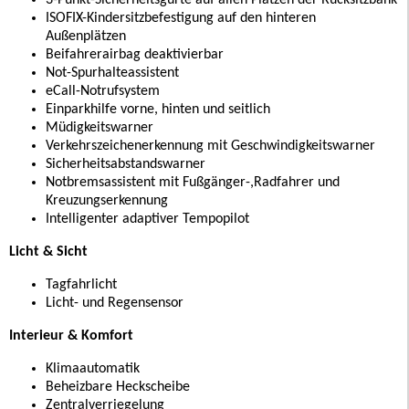
3-Punkt-Sicherheitsgurte auf allen Plätzen der Rücksitzbank
ISOFIX-Kindersitzbefestigung auf den hinteren
Außenplätzen
Beifahrerairbag deaktivierbar
Not-Spurhalteassistent
eCall-Notrufsystem
Einparkhilfe vorne, hinten und seitlich
Müdigkeitswarner
Verkehrszeichenerkennung mit Geschwindigkeitswarner
Sicherheitsabstandswarner
Notbremsassistent mit Fußgänger-,Radfahrer und
Kreuzungserkennung
Intelligenter adaptiver Tempopilot
Licht & Sicht
Tagfahrlicht
Licht- und Regensensor
Interieur & Komfort
Klimaautomatik
Beheizbare Heckscheibe
Zentralverriegelung