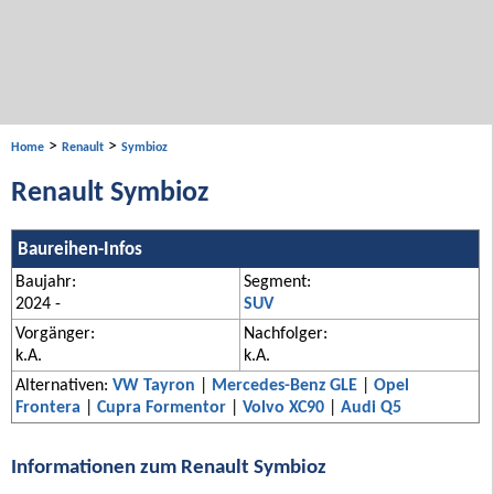
>
>
Home
Renault
Symbioz
Renault Symbioz
Baureihen-Infos
Baujahr:
Segment:
2024 -
SUV
Vorgänger:
Nachfolger:
k.A.
k.A.
Alternativen:
VW Tayron
|
Mercedes-Benz GLE
|
Opel
Frontera
|
Cupra Formentor
|
Volvo XC90
|
Audi Q5
Informationen zum Renault Symbioz