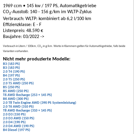
1969 ccm • 145 kw / 197 PS, Automatikgetriebe
CO
-Ausstoß: 140 - 156 g/km im WLTP-Zyklus
2
Verbrauch: WLTP: kombiniert ab 6,2 l/100 km
Effizienzklasse: E - F
Listenpreis: 48.590 €
Baujahre: 03/2022 ->
Verbrauch in Litern / 100km, CO
in g/km. Werte in Klammern gelten für Automatikgetriebe, falls beide
2
Varianten vorhanden.
Nicht mehr produzierte Modelle:
B3 (163 PS)
B3 (163 PS)
2.0 T4 (190 PS)
B4 (197 PS)
2.0 T5 (250 PS)
2.0 T5 AWD (250 PS)
B5 (250 PS)
B5 AWD (250 PS)
T6 AWD Recharge (253 + 145 PS)
B6 AWD (300 PS)
2.0 T8 Twin Engine AWD (390 PS Systemleistung)
2.0 T6 AWD (310 PS)
T8 AWD Recharge (310 + 145 PS)
2.0 D3 (150 PS)
2.0 D3 AWD (150 PS)
2.0 D4 (190 PS)
2.0 D4 AWD (190 PS)
B4 Diesel (197 PS)