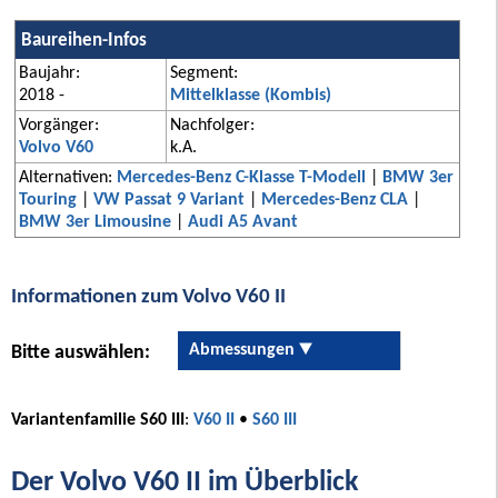
Baureihen-Infos
Baujahr:
Segment:
2018 -
Mittelklasse (Kombis)
Vorgänger:
Nachfolger:
Volvo V60
k.A.
Alternativen:
Mercedes-Benz C-Klasse T-Modell
|
BMW 3er
Touring
|
VW Passat 9 Variant
|
Mercedes-Benz CLA
|
BMW 3er Limousine
|
Audi A5 Avant
Informationen zum Volvo V60 II
Abmessungen
Bitte auswählen:
Variantenfamilie S60 III
:
V60 II
•
S60 III
Der Volvo V60 II im Überblick