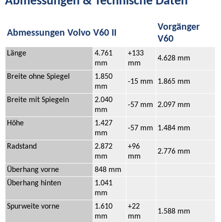
Abmessungen & Technische Daten
Vorgänger
Abmessungen Volvo V60 II
V60
Länge
4.761
+133
4.628 mm
mm
mm
Breite ohne Spiegel
1.850
-15 mm
1.865 mm
mm
Breite mit Spiegeln
2.040
-57 mm
2.097 mm
mm
Höhe
1.427
-57 mm
1.484 mm
mm
Radstand
2.872
+96
2.776 mm
mm
mm
Überhang vorne
848 mm
Überhang hinten
1.041
mm
Spurweite vorne
1.610
+22
1.588 mm
mm
mm