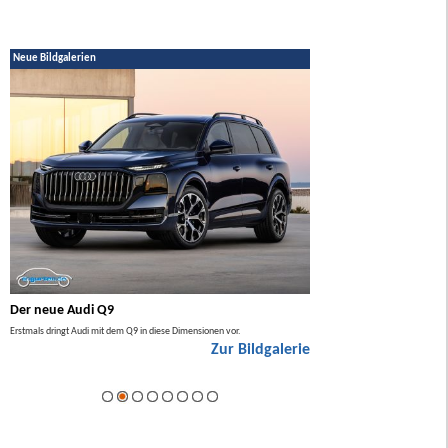
Neue Bildgalerien
Der neue Audi Q9
Der neue Mercedes GL
Erstmals dringt Audi mit dem Q9 in diese Dimensionen vor.
Der neue Mercedes GLA kommt zuers
Zur Bildgalerie
Hybrid.
ie