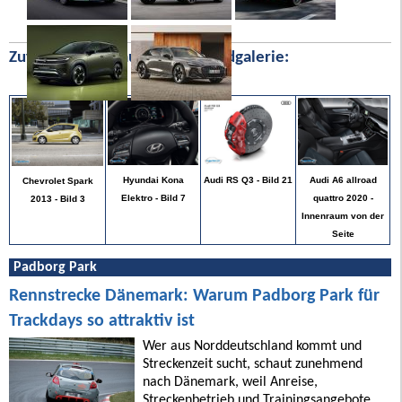
Zufällige Bilder aus unserer Bildgalerie:
Audi A6 allroad
Hyundai Kona
Audi RS Q3 - Bild 21
Chevrolet Spark
quattro 2020 -
Elektro - Bild 7
2013 - Bild 3
Innenraum von der
Seite
Padborg Park
Rennstrecke Dänemark: Warum Padborg Park für
Trackdays so attraktiv ist
Wer aus Norddeutschland kommt und
Streckenzeit sucht, schaut zunehmend
nach Dänemark, weil Anreise,
Streckenbetrieb und Trainingsangebote