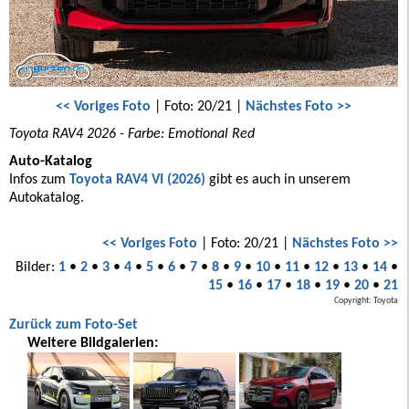
<< Voriges Foto
| Foto: 20/21 |
Nächstes Foto >>
Toyota RAV4 2026 - Farbe: Emotional Red
Auto-Katalog
Infos zum
Toyota RAV4 VI (2026)
gibt es auch in unserem
Autokatalog.
<< Voriges Foto
| Foto: 20/21 |
Nächstes Foto >>
Bilder:
1
•
2
•
3
•
4
•
5
•
6
•
7
•
8
•
9
•
10
•
11
•
12
•
13
•
14
•
15
•
16
•
17
•
18
•
19
•
20
•
21
Copyright: Toyota
Zurück zum Foto-Set
Weitere Bildgalerien: