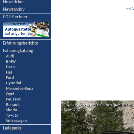
Newsticker
<< 
Newsarchiv
CO2-Rechner
Erfahrungsberichte
Fahrzeugkatalog
Audi
BMW
Dacia
Fiat
Ford
Hyundai
Mercedes-Benz
Opel
Peugeot
Renault
Skoda
Toyota
Volkswagen
Ladeparks