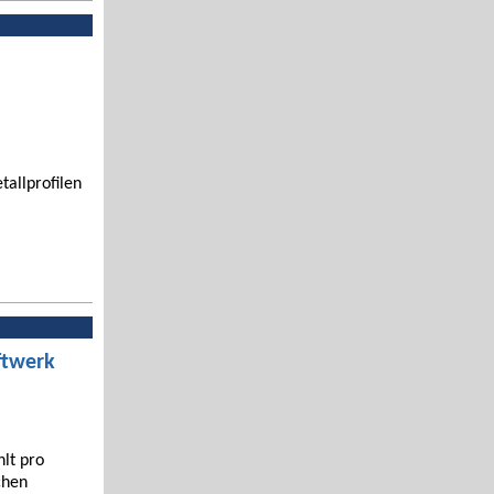
tallprofilen
ftwerk
hlt pro
chen