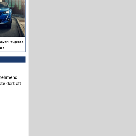
sover Peugeot e-
ld 5
zunehmend
te dort oft