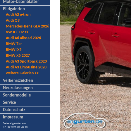
Motor-Datenblätter
Bildgalerien
Audi A2 e-tron
Audi Q9
Mercedes-Benz GLA 2026
VW ID. Cross
Audi A6 allroad 2026
BMW 7er
BMW iX5
BMW X5 2027
Audi A3 Sportback 2020
Audi A3 Limousine 2020
weitere Galerien >>
Verkehrszeichen
Neuzulassungen
Sondermodelle
Service
Datenschutz
Impressum
Seite abgerufen am:
07.08.2026 20:28:10