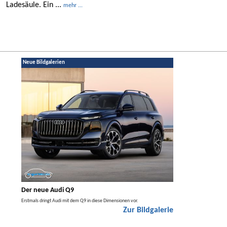
Ladesäule. Ein ...
mehr ...
Neue Bildgalerien
Der neue Audi Q9
Der neue Merced
t den
Erstmals dringt Audi mit dem Q9 in diese Dimensionen vor.
Der neue Mercedes GLA kom
Zur Bildgalerie
Hybrid.
galerie