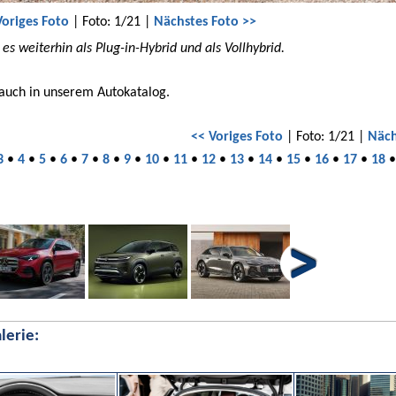
Voriges Foto
| Foto: 1/21 |
Nächstes Foto >>
s weiterhin als Plug-in-Hybrid und als Vollhybrid.
 auch in unserem Autokatalog.
<< Voriges Foto
| Foto: 1/21 |
Näch
3
•
4
•
5
•
6
•
7
•
8
•
9
•
10
•
11
•
12
•
13
•
14
•
15
•
16
•
17
•
18
lerie: