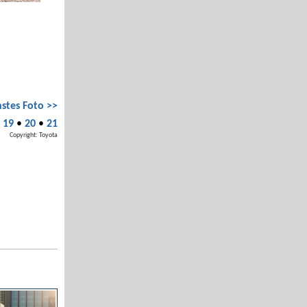
stes Foto >>
•
19
•
20
•
21
Copyright: Toyota