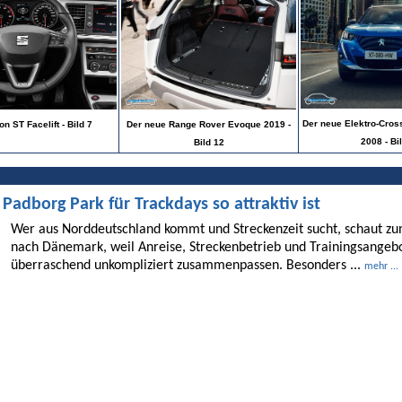
Der neue Elektro-Cros
n ST Facelift - Bild 7
Der neue Range Rover Evoque 2019 -
2008 - Bi
Bild 12
dborg Park für Trackdays so attraktiv ist
Wer aus Norddeutschland kommt und Streckenzeit sucht, schaut 
nach Dänemark, weil Anreise, Streckenbetrieb und Trainingsangebo
überraschend unkompliziert zusammenpassen. Besonders ...
mehr ...