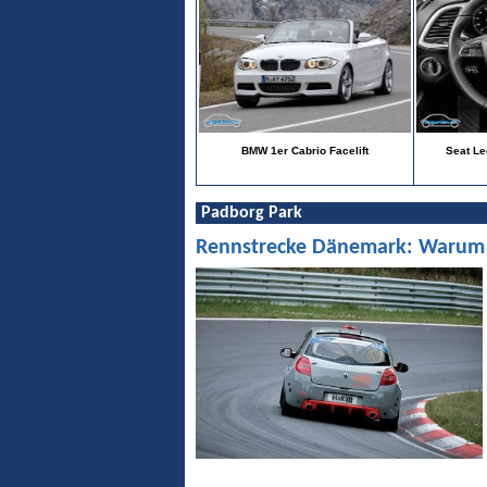
BMW 1er Cabrio Facelift
Seat Leo
Padborg Park
Rennstrecke Dänemark: Warum Pa