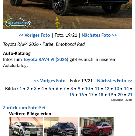
<< Voriges Foto
| Foto: 19/21 |
Nächstes Foto >>
Toyota RAV4 2026 - Farbe: Emotional Red
Auto-Katalog
Infos zum
Toyota RAV4 VI (2026)
gibt es auch in unserem
Autokatalog.
<< Voriges Foto
| Foto: 19/21 |
Nächstes Foto >>
Bilder:
1
•
2
•
3
•
4
•
5
•
6
•
7
•
8
•
9
•
10
•
11
•
12
•
13
•
14
•
15
•
16
•
17
•
18
•
19
•
20
•
21
Copyright: Toyota
Zurück zum Foto-Set
Weitere Bildgalerien: