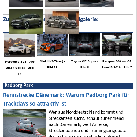
Zufällige Bilder aus unserer Bildgalerie:
Peugeot 308 sw GT
Mini III (3-Türer) -
Toyota GR Supra -
Mercedes SLS AMG
Facelift 2019 - Bild 7
Bild 18
Bild 8
Black Series - Bild
12
Padborg Park
Rennstrecke Dänemark: Warum Padborg Park für
Trackdays so attraktiv ist
Wer aus Norddeutschland kommt und
Streckenzeit sucht, schaut zunehmend
nach Dänemark, weil Anreise,
Streckenbetrieb und Trainingsangebote
dort oft überraschend unkompliziert