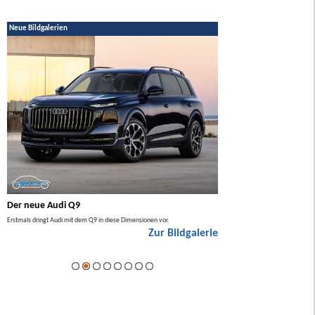
Neue Bildgalerien
Der neue Audi Q9
Der neue Mercedes GL
Erstmals dringt Audi mit dem Q9 in diese Dimensionen vor.
Der neue Mercedes GLA kommt zuers
Zur Bildgalerie
Hybrid.
ie