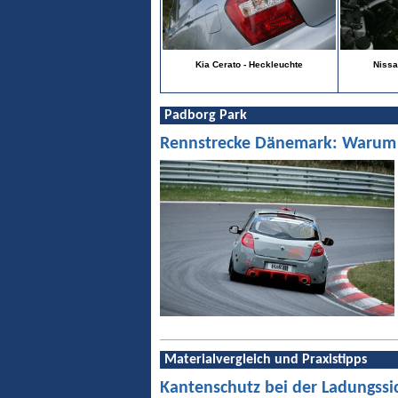
Kia Cerato - Heckleuchte
Nissa
Padborg Park
Rennstrecke Dänemark: Warum Pa
Materialvergleich und Praxistipps
Kantenschutz bei der Ladungssi