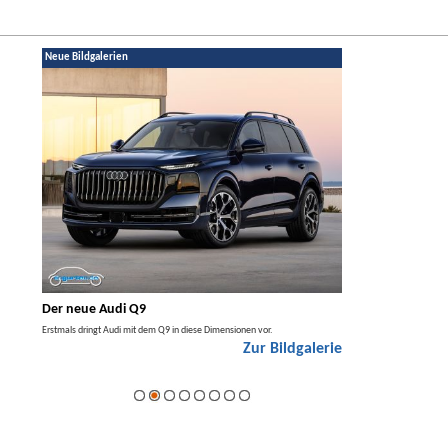
Neue Bildgalerien
Der neue Audi Q9
Der neue Merced
t den
Erstmals dringt Audi mit dem Q9 in diese Dimensionen vor.
Der neue Mercedes GLA kom
Zur Bildgalerie
Hybrid.
galerie