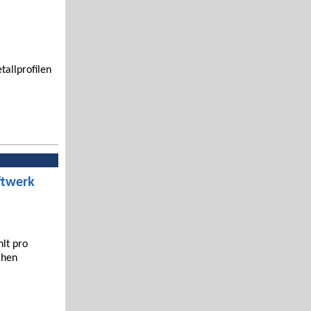
tallprofilen
ftwerk
hlt pro
chen