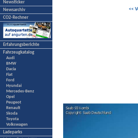
Newsticker
<< V
Newsarchiv
CO2-Rechner
Erfahrungsberichte
Fahrzeugkatalog
Audi
BMW
Dacia
Fiat
Ford
Hyundai
Mercedes-Benz
Opel
Peugeot
Renault
Skoda
Toyota
Volkswagen
Ladeparks