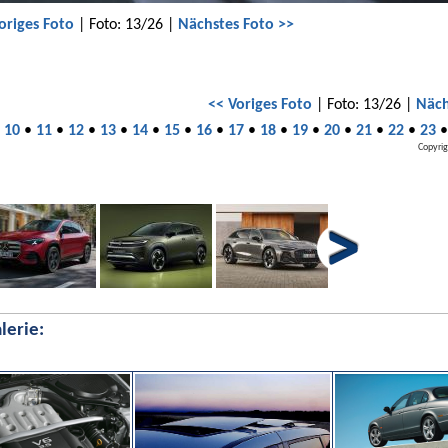
origes Foto
| Foto: 13/26 |
Nächstes Foto >>
<< Voriges Foto
| Foto: 13/26 |
Näch
•
10
•
11
•
12
•
13
•
14
•
15
•
16
•
17
•
18
•
19
•
20
•
21
•
22
•
23
Copyrig
lerie: