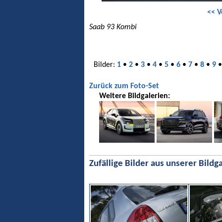
<< V
Saab 93 Kombi
Bilder:
1
•
2
•
3
•
4
•
5
•
6
•
7
•
8
•
9
Zurück zum Foto-Set
Weitere Bildgalerien:
Zufällige Bilder aus unserer Bildga