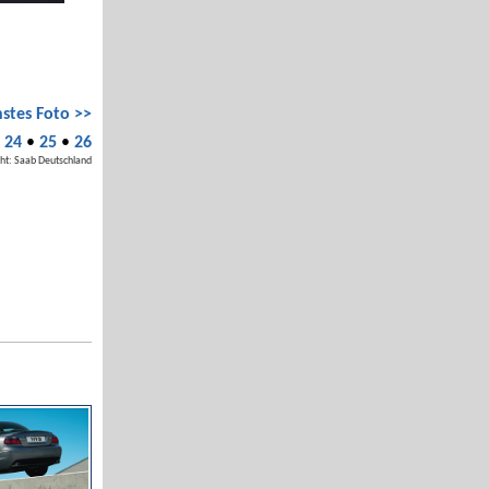
stes Foto >>
•
24
•
25
•
26
ht: Saab Deutschland