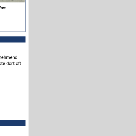
Type
zunehmend
te dort oft