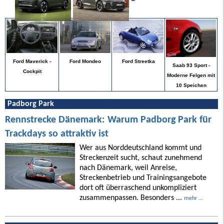
Ford Mondeo
Ford Streetka
Ford Maverick -
Saab 93 Sport -
Cockpit
Moderne Felgen mit
10 Speichen
Padborg Park
Rennstrecke Dänemark: Warum Padborg Park für
Trackdays so attraktiv ist
Wer aus Norddeutschland kommt und
Streckenzeit sucht, schaut zunehmend
nach Dänemark, weil Anreise,
Streckenbetrieb und Trainingsangebote
dort oft überraschend unkompliziert
zusammenpassen. Besonders ...
mehr ...