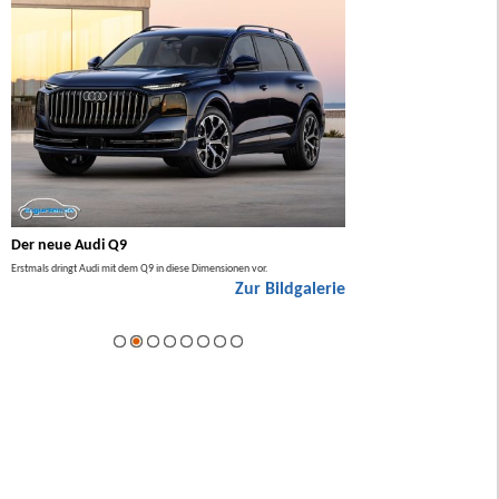
Der neue Audi Q9
Der neue Mercedes GL
Erstmals dringt Audi mit dem Q9 in diese Dimensionen vor.
Der neue Mercedes GLA kommt zuers
Zur Bildgalerie
Hybrid.
ie