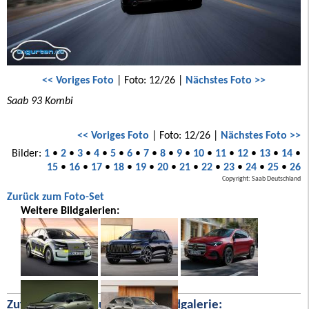
<< Voriges Foto
| Foto: 12/26 |
Nächstes Foto >>
Saab 93 Kombi
<< Voriges Foto
| Foto: 12/26 |
Nächstes Foto >>
Bilder:
1
•
2
•
3
•
4
•
5
•
6
•
7
•
8
•
9
•
10
•
11
•
12
•
13
•
14
•
15
•
16
•
17
•
18
•
19
•
20
•
21
•
22
•
23
•
24
•
25
•
26
Copyright: Saab Deutschland
Zurück zum Foto-Set
Weitere Bildgalerien:
Zufällige Bilder aus unserer Bildgalerie: