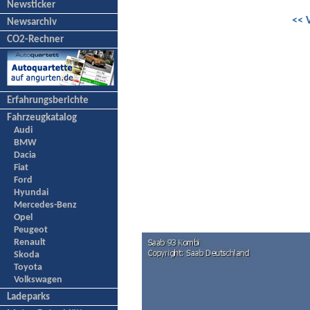
Newsticker
<< 
Newsarchiv
CO2-Rechner
Erfahrungsberichte
Fahrzeugkatalog
Audi
BMW
Dacia
Fiat
Ford
Hyundai
Mercedes-Benz
Opel
Peugeot
Renault
Skoda
Toyota
Volkswagen
Ladeparks