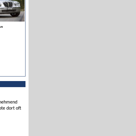
us
zunehmend
te dort oft