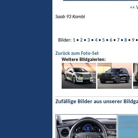
<< 
Saab 93 Kombi
Bilder:
1
•
2
•
3
•
4
•
5
•
6
•
7
•
8
•
9
Zurück zum Foto-Set
Weitere Bildgalerien:
Zufällige Bilder aus unserer Bildga