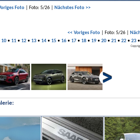
Voriges Foto
| Foto: 5/26 |
Nächstes Foto >>
<< Voriges Foto
| Foto: 5/26 |
Näch
•
10
•
11
•
12
•
13
•
14
•
15
•
16
•
17
•
18
•
19
•
20
•
21
•
22
•
23
Copyrig
lerie: