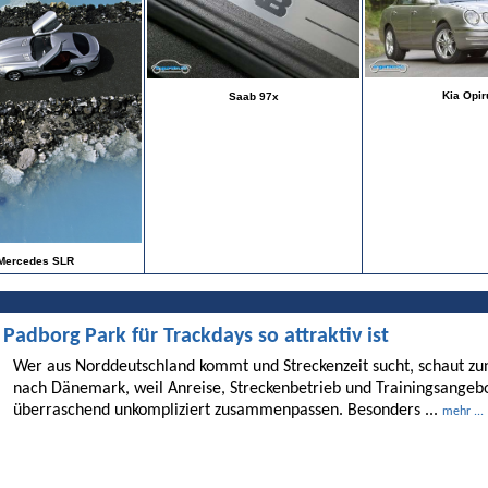
Kia Opir
Saab 97x
Mercedes SLR
dborg Park für Trackdays so attraktiv ist
Wer aus Norddeutschland kommt und Streckenzeit sucht, schaut 
nach Dänemark, weil Anreise, Streckenbetrieb und Trainingsangebo
überraschend unkompliziert zusammenpassen. Besonders ...
mehr ...