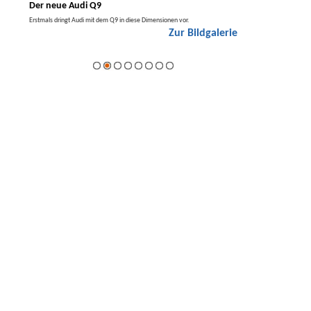
Der neue Audi Q9
Der neue Merced
t den
Erstmals dringt Audi mit dem Q9 in diese Dimensionen vor.
Der neue Mercedes GLA kom
Zur Bildgalerie
Hybrid.
galerie