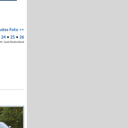
stes Foto >>
•
24
•
25
•
26
ht: Saab Deutschland