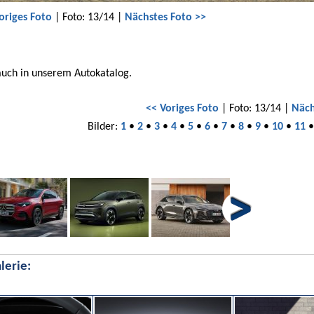
origes Foto
| Foto: 13/14 |
Nächstes Foto >>
auch in unserem Autokatalog.
<< Voriges Foto
| Foto: 13/14 |
Näch
Bilder:
1
•
2
•
3
•
4
•
5
•
6
•
7
•
8
•
9
•
10
•
11
lerie: