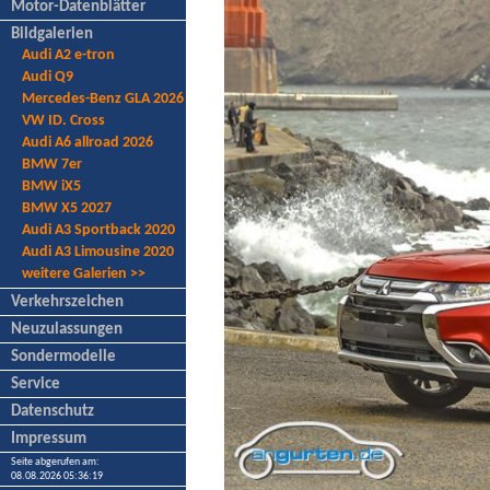
Motor-Datenblätter
Bildgalerien
Audi A2 e-tron
Audi Q9
Mercedes-Benz GLA 2026
VW ID. Cross
Audi A6 allroad 2026
BMW 7er
BMW iX5
BMW X5 2027
Audi A3 Sportback 2020
Audi A3 Limousine 2020
weitere Galerien >>
Verkehrszeichen
Neuzulassungen
Sondermodelle
Service
Datenschutz
Impressum
Seite abgerufen am:
08.08.2026 05:36:19