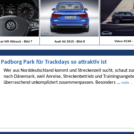
Volvo XC40 - 
 VIII Alltrack - Bild 7
Audi A4 2015 - Bild 8
dborg Park für Trackdays so attraktiv ist
Wer aus Norddeutschland kommt und Streckenzeit sucht, schaut 
nach Dänemark, weil Anreise, Streckenbetrieb und Trainingsangebo
überraschend unkompliziert zusammenpassen. Besonders ...
mehr ...