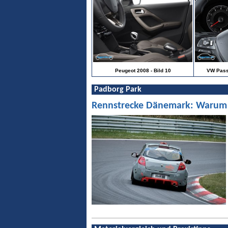
Peugeot 2008 - Bild 10
VW Passat
Padborg Park
Rennstrecke Dänemark: Warum Pa