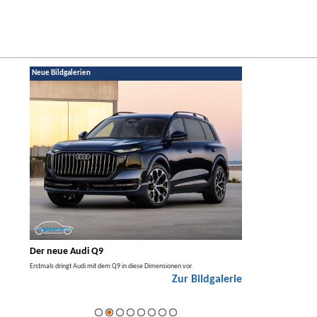
Neue Bildgalerien
Der neue Audi Q9
Der neue Mercede
 den
Erstmals dringt Audi mit dem Q9 in diese Dimensionen vor.
Der neue Mercedes GLA kommt
Zur Bildgalerie
Hybrid.
alerie