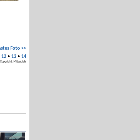
stes Foto >>
•
12
•
13
•
14
Copyright: Mitsubishi