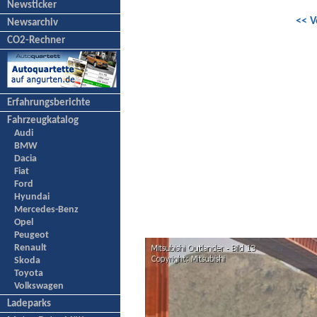
Newsticker
<< V
Newsarchiv
CO2-Rechner
Erfahrungsberichte
Fahrzeugkatalog
Audi
BMW
Dacia
Fiat
Ford
Hyundai
Mercedes-Benz
Opel
Peugeot
Renault
Skoda
Toyota
Volkswagen
Ladeparks