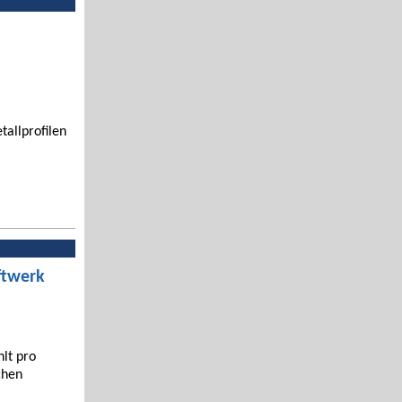
tallprofilen
ftwerk
hlt pro
chen