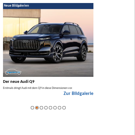
Neue Bildgalerien
Der neue Audi Q9
Der neue Mercedes GL
Erstmals dringt Audi mit dem Q9 in diese Dimensionen vor.
Der neue Mercedes GLA kommt zuers
Zur Bildgalerie
Hybrid.
ie