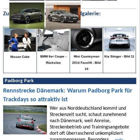
Zufällige Bilder aus unserer Bildgalerie:
Kia Stinger - Bild 11
BMW 6er Coupe -
Mini Countryman
Nissan Cube
Rücksitze
2014 Facelift - Bild
15
Padborg Park
Rennstrecke Dänemark: Warum Padborg Park für
Trackdays so attraktiv ist
Wer aus Norddeutschland kommt und
Streckenzeit sucht, schaut zunehmend
nach Dänemark, weil Anreise,
Streckenbetrieb und Trainingsangebote
dort oft überraschend unkompliziert
zusammenpassen. Besonders ...
mehr ...