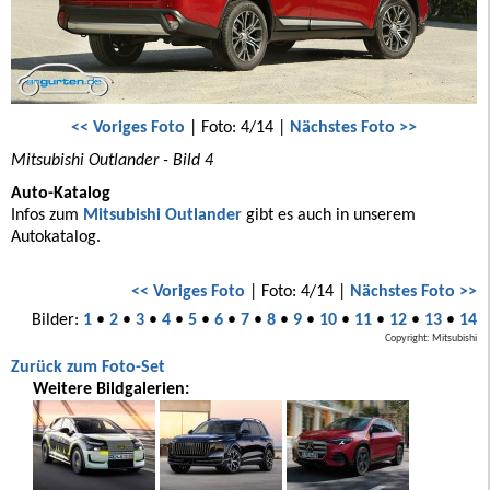
<< Voriges Foto
| Foto: 4/14 |
Nächstes Foto >>
Mitsubishi Outlander - Bild 4
Auto-Katalog
Infos zum
Mitsubishi Outlander
gibt es auch in unserem
Autokatalog.
<< Voriges Foto
| Foto: 4/14 |
Nächstes Foto >>
Bilder:
1
•
2
•
3
•
4
•
5
•
6
•
7
•
8
•
9
•
10
•
11
•
12
•
13
•
14
Copyright: Mitsubishi
Zurück zum Foto-Set
Weitere Bildgalerien: